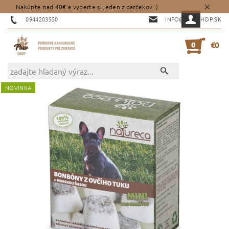
Nakúpte nad 40€ a vyberte si jeden z darčekov :)
0944203550
INFO@PAWSHOP.SK
0
€0
NOVINKA