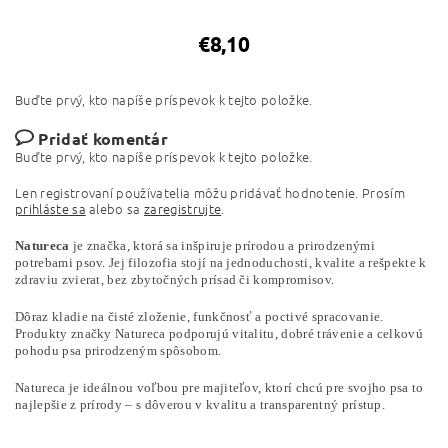
€8,10
Buďte prvý, kto napíše príspevok k tejto položke.
Pridať komentár
Buďte prvý, kto napíše príspevok k tejto položke.
Len registrovaní používatelia môžu pridávať hodnotenie. Prosím
prihláste sa
alebo sa
zaregistrujte
.
Natureca
je značka, ktorá sa inšpiruje prírodou a prirodzenými
potrebami psov. Jej filozofia stojí na jednoduchosti, kvalite a rešpekte k
zdraviu zvierat, bez zbytočných prísad či kompromisov.
Dôraz kladie na čisté zloženie, funkčnosť a poctivé spracovanie.
Produkty značky Natureca podporujú vitalitu, dobré trávenie a celkovú
pohodu psa prirodzeným spôsobom.
Natureca je ideálnou voľbou pre majiteľov, ktorí chcú pre svojho psa to
najlepšie z prírody – s dôverou v kvalitu a transparentný prístup.