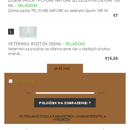
ZUBNÁ PASTA TPL PURE NATURE SO ZELENÝM ČAJOM 100
ML
–
SKLADOM
Zubná pasta TPL PURE NATURE so zeleným čajom 100 ml
€7
3.
VETERINOL ROZTOK 500ML
–
SKLADOM
Veterinol sa používa na ošetrovanie rán u všetkých druhov
zvierat,...
€15,50
UKÁŽ VIAC
NA SKLADE
€
3
€
17
POLOŽIEK NA ZOBRAZENIE:
7
FILTROVANIE PODĽA PARAMETROV, CHARAKTERISTÍK A
VÝROBCOV