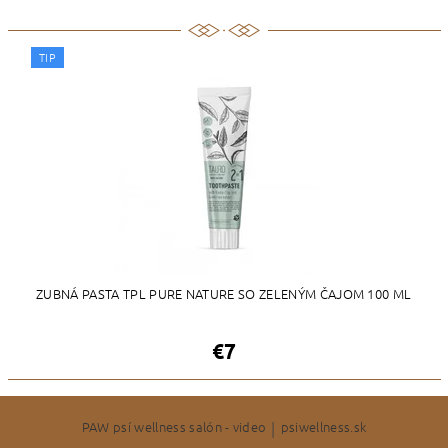
TIP
ZUBNÁ PASTA TPL PURE NATURE SO ZELENÝM ČAJOM 100 ML
€7
PAW psí wellness salón - video
|
psiwellness.sk