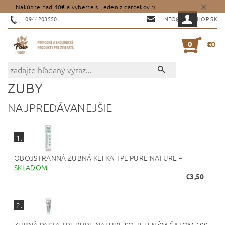
Nakúpte nad 40€ a vyberte si jeden z darčekov :)
0944203550
INFO@PAWSHOP.SK
0
€0
ZUBY
NAJPREDÁVANEJŠIE
1.
OBOJSTRANNÁ ZUBNÁ KEFKA TPL PURE NATURE
–
SKLADOM
€3,50
2.