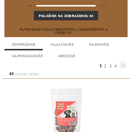
€
0
€
17
POLOŽIEK NA ZOBRAZENIE:
43
FILTROVANIE PODĽA PARAMETROV, CHARAKTERISTÍK A
VÝROBCOV
ODPORÚČAME
NAJLACNEJŠIE
NAJDRAHŠIE
NAJPREDÁVANEJŠIE
ABECEDNE
1
2
3
4
43
položiek celkom