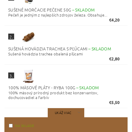
SUŠENÉ MORČACIE PEČENE 50G
–
SKLADOM
Pečeň je jedným z najlepších zdrojov železa. Obsahuje...
€4,20
2.
SUŠENÁ HOVÄDZIA TRACHEA S PĽÚCAMI
–
SKLADOM
Sušená hovädzia trachea obalená pľúcami
€2,80
3.
100% MÄSOVÉ PLÁTY - RYBA 100G
–
SKLADOM
100% mäsový prírodný produkt bez konzervantov,
dochucovadiel a farbív
€5,50
UKÁŽ VIAC
NA SKLADE