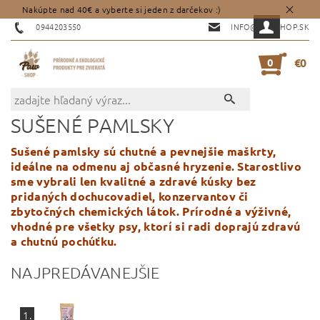
Nakúpte nad 40€ a vyberte si jeden z darčekov :)
0944203550
INFO@PAWSHOP.SK
0
€0
SUŠENÉ PAMLSKY
Sušené pamlsky sú chutné a pevnejšie maškrty,
ideálne na odmenu aj občasné hryzenie. Starostlivo
sme vybrali len kvalitné a zdravé kúsky bez
pridaných dochucovadiel, konzervantov či
zbytočných chemických látok. Prírodné a výživné,
vhodné pre všetky psy, ktorí si radi doprajú zdravú
a chutnú pochúťku.
NAJPREDÁVANEJŠIE
1.