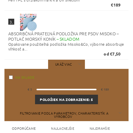
€189
3.
ABSORBČNÁ PRATEĽNÁ PODLOŽKA PRE PSOV MISOKO –
POTLAČ MORSKÝ KONÍK
–
SKLADOM
Opakovane použiteľná podložka Misoko&Co, výborne absorbuje
vlhkosť a...
od €7,50
UKÁŽ VIAC
NA SKLADE
€
5
€
189
POLOŽIEK NA ZOBRAZENIE:
5
FILTROVANIE PODĽA PARAMETROV, CHARAKTERISTÍK A
VÝROBCOV
ODPORÚČAME
NAJLACNEJŠIE
NAJDRAHŠIE