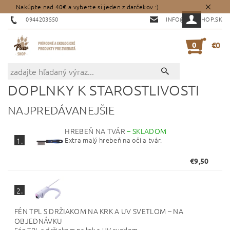
Nakúpte nad 40€ a vyberte si jeden z darčekov :)
0944203550
INFO@PAWSHOP.SK
0
€0
DOPLNKY K STAROSTLIVOSTI
NAJPREDÁVANEJŠIE
HREBEŇ NA TVÁR
–
SKLADOM
Extra malý hrebeň na oči a tvár.
1.
€9,50
2.
FÉN TPL S DRŽIAKOM NA KRK A UV SVETLOM
–
NA
OBJEDNÁVKU
Fén TPL s držiakom na krk a UV svetlom