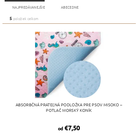
NAJPREDÁVANEJŠIE
ABECEDNE
5
položiek celkom
ABSORBČNÁ PRATEĽNÁ PODLOŽKA PRE PSOV MISOKO –
POTLAČ MORSKÝ KONÍK
€7,50
od