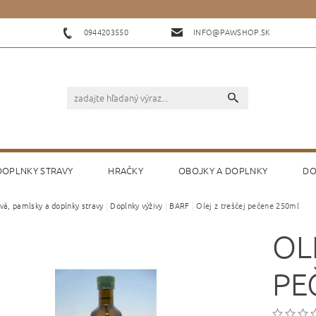
0944203550
INFO@PAWSHOP.SK
 DOPLNKY STRAVY
HRAČKY
OBOJKY A DOPLNKY
DO
vá, pamlsky a doplnky stravy
Doplnky výživy
BARF
Olej z treščej pečene 250ml
KONTAKTY
HODNOTENIE OBCHODU
OL
PE