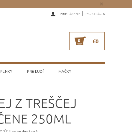
|
PRIHLÁSENIE
REGISTRÁCIA
0
€0
PLNKY
PRE ĽUDÍ
MAČKY
EJ Z TREŠČEJ
ČENE 250ML
Neohodnotené