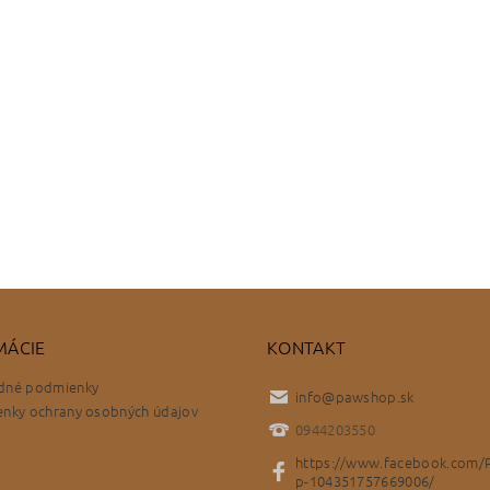
MÁCIE
KONTAKT
dné podmienky
info
@
pawshop.sk
nky ochrany osobných údajov
0944203550
https://www.facebook.com/
p-104351757669006/