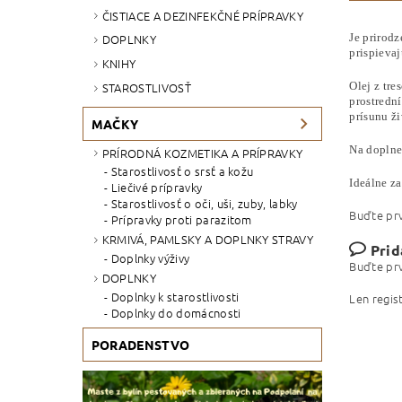
ČISTIACE A DEZINFEKČNÉ PRÍPRAVKY
Je prirod
DOPLNKY
prispieva
KNIHY
Olej z tre
STAROSTLIVOSŤ
prostrední
prísunu ži
MAČKY
Na doplne
PRÍRODNÁ KOZMETIKA A PRÍPRAVKY
Starostlivosť o srsť a kožu
Ideálne z
Liečivé prípravky
Starostlivosť o oči, uši, zuby, labky
Buďte prv
Prípravky proti parazitom
KRMIVÁ, PAMLSKY A DOPLNKY STRAVY
Prid
Doplnky výživy
Buďte prv
DOPLNKY
Doplnky k starostlivosti
Len regis
Doplnky do domácnosti
PORADENSTVO