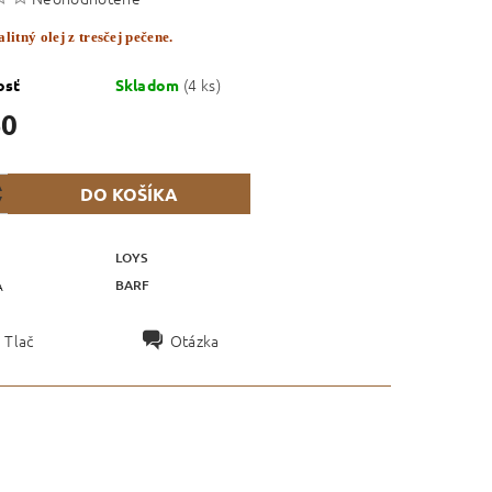
litný olej z tresčej pečene.
(4 ks)
osť
Skladom
50
LOYS
BARF
A
Tlač
Otázka