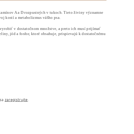
tamínov A a D rozpustných v tukoch. Tieto živiny významne
oj kostí a metabolizmus vášho psa.
 vyrobiť v dostatočnom množstve, a preto ich musí prijímať
liny, jód a fosfor, ktoré obsahuje, prispievajú k dostatočnému
 sa
zaregistrujte
.