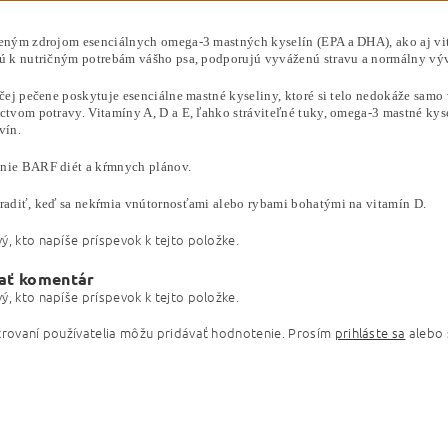
zeným zdrojom esenciálnych omega-3 mastných kyselín (EPA a DHA), ako aj vi
jú k nutričným potrebám vášho psa, podporujú vyváženú stravu a normálny výv
sčej pečene poskytuje esenciálne mastné kyseliny, ktoré si telo nedokáže samo
ctvom potravy. Vitamíny A, D a E, ľahko stráviteľné tuky, omega-3 mastné kyse
vín.
nie BARF diét a kŕmnych plánov.
aradiť, keď sa nekŕmia vnútornosťami alebo rybami bohatými na vitamín D.
ý, kto napíše príspevok k tejto položke.
ať komentár
ý, kto napíše príspevok k tejto položke.
trovaní používatelia môžu pridávať hodnotenie. Prosím
prihláste sa
alebo