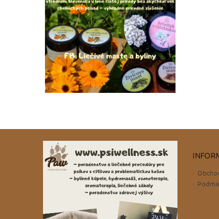
INFOR
Obcho
Podmie