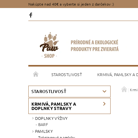
Nakúpte nad 40€ a vyberte si jeden z darčekov :)
STAROSTLIVOSŤ
KRMIVÁ, PAMLSKY A
Krmi
PORADENSTVO
OBCHODNÉ PODMIENKY
STAROSTLIVOSŤ
KRMIVÁ, PAMLSKY A
DOPLNKY STRAVY
DOPLNKY VÝŽIVY
BARF
PAMLSKY
Tréningové pamlsky