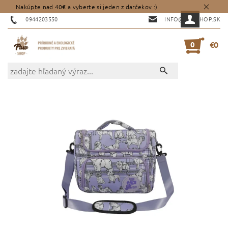
Nakúpte nad 40€ a vyberte si jeden z darčekov :)
0944203550
INFO@PAWSHOP.SK
0
€0