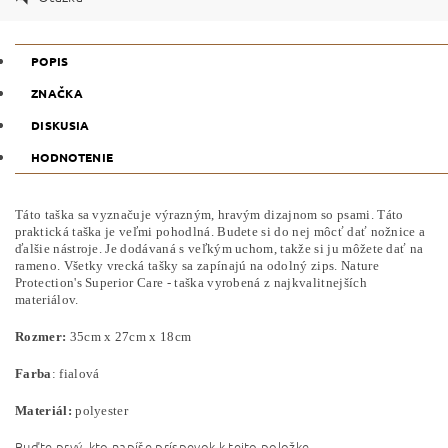
POPIS
ZNAČKA
DISKUSIA
HODNOTENIE
Táto taška sa vyznačuje výrazným, hravým dizajnom so psami. Táto
praktická taška je veľmi pohodlná. Budete si do nej môcť dať nožnice a
ďalšie nástroje. Je dodávaná s veľkým uchom, takže si ju môžete dať na
rameno. Všetky vrecká tašky sa zapínajú na odolný zips. Nature
Protection's Superior Care - taška vyrobená z najkvalitnejších
materiálov.
Rozmer:
35cm x 27cm x 18cm
Farba
: fialová
Materiál:
polyester
Buďte prvý, kto napíše príspevok k tejto položke.