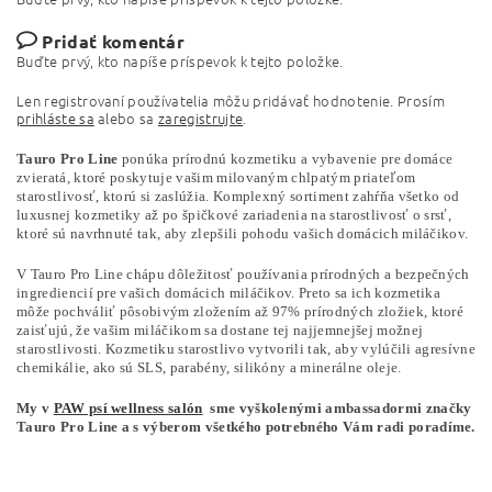
Pridať komentár
Buďte prvý, kto napíše príspevok k tejto položke.
Len registrovaní používatelia môžu pridávať hodnotenie. Prosím
prihláste sa
alebo sa
zaregistrujte
.
Tauro Pro Line
ponúka prírodnú kozmetiku a vybavenie pre domáce
zvieratá, ktoré poskytuje vašim milovaným chlpatým priateľom
starostlivosť, ktorú si zaslúžia. Komplexný sortiment zahŕňa všetko od
luxusnej kozmetiky až po špičkové zariadenia na starostlivosť o srsť,
ktoré sú navrhnuté tak, aby zlepšili pohodu vašich domácich miláčikov.
V Tauro Pro Line chápu dôležitosť používania prírodných a bezpečných
ingrediencií pre vašich domácich miláčikov. Preto sa ich kozmetika
môže pochváliť pôsobivým zložením až 97% prírodných zložiek, ktoré
zaisťujú, že vašim miláčikom sa dostane tej najjemnejšej možnej
starostlivosti. Kozmetiku starostlivo vytvorili tak, aby vylúčili agresívne
chemikálie, ako sú SLS, parabény, silikóny a minerálne oleje.
My v
PAW psí wellness salón
sme vyškolenými ambassadormi značky
Tauro Pro Line a s výberom všetkého potrebného Vám radi poradíme.