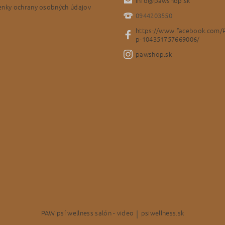
info
@
pawshop.sk
nky ochrany osobných údajov
0944203550
https://www.facebook.com/
p-104351757669006/
pawshop.sk
PAW psí wellness salón - video
|
psiwellness.sk