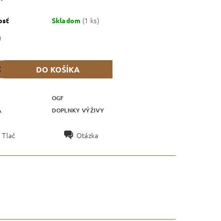
(1 ks)
osť
Skladom
0
OGF
DOPLNKY VÝŽIVY
A
Tlač
Otázka