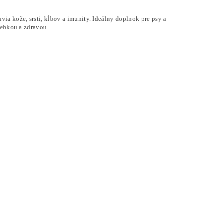
ia kože, srsti, kĺbov a imunity. Ideálny doplnok pre psy a
hebkou a zdravou.