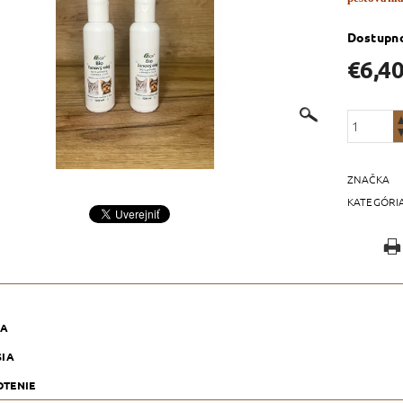
Dostupn
€6,4
ZNAČKA
KATEGÓRI
KA
SIA
TENIE