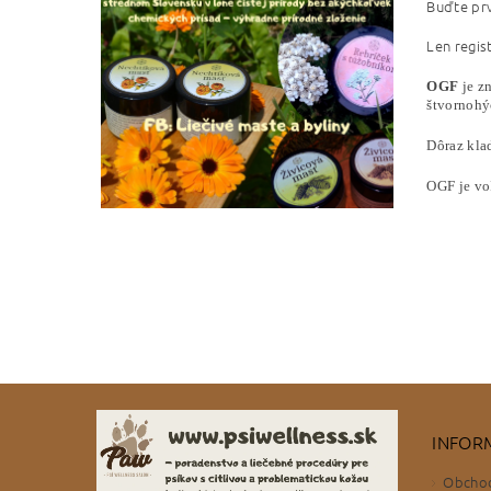
Buďte prv
Len regis
OGF
je zn
štvornohý
Dôraz kla
OGF je voľ
INFOR
Obcho