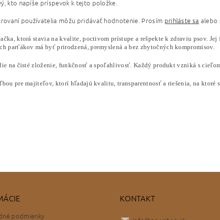
ý, kto napíše príspevok k tejto položke.
trovaní používatelia môžu pridávať hodnotenie. Prosím
prihláste sa
alebo
ačka, ktorá stavia na kvalite, poctivom prístupe a rešpekte k zdraviu psov. Jej
ch parťákov má byť prirodzená, premyslená a bez zbytočných kompromisov.
die na čisté zloženie, funkčnosť a spoľahlivosť. Každý produkt vzniká s cieľ
bou pre majiteľov, ktorí hľadajú kvalitu, transparentnosť a riešenia, na kto
MÁCIE
KONTAKT
dné podmienky