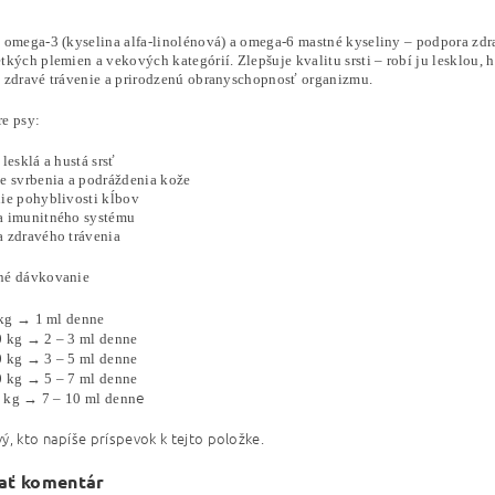
omega-3 (kyselina alfa-linolénová) a omega-6 mastné kyseliny – podpora zdrav
kých plemien a vekových kategórií. Zlepšuje kvalitu srsti – robí ju lesklou, 
 zdravé trávenie a prirodzenú obranyschopnosť organizmu.
e psy:
lesklá a hustá srsť
e svrbenia a podráždenia kože
ie pohyblivosti kĺbov
 imunitného systému
 zdravého trávenia
né dávkovanie
kg → 1 ml denne
0 kg → 2 – 3 ml denne
0 kg → 3 – 5 ml denne
0 kg → 5 – 7 ml denne
e
 kg → 7 – 10 ml denn
ý, kto napíše príspevok k tejto položke.
ať komentár