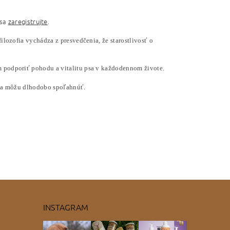
 sa
zaregistrujte
.
 filozofia vychádza z presvedčenia, že starostlivosť o
om podporiť pohodu a vitalitu psa v každodennom živote.
ré sa môžu dlhodobo spoľahnúť.
INSTAGRAM