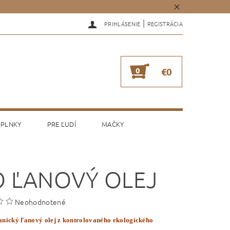
|
PRIHLÁSENIE
REGISTRÁCIA
0
€0
PLNKY
PRE ĽUDÍ
MAČKY
O ĽANOVÝ OLEJ
Neohodnotené
nický ľanový olej z kontrolovaného ekologického
.