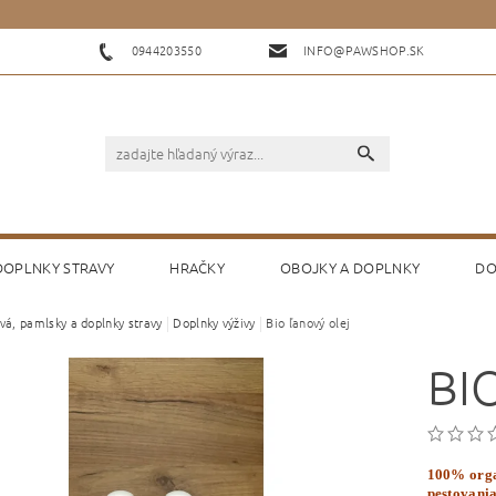
0944203550
INFO@PAWSHOP.SK
 DOPLNKY STRAVY
HRAČKY
OBOJKY A DOPLNKY
DO
vá, pamlsky a doplnky stravy
Doplnky výživy
Bio ľanový olej
KONTAKTY
HODNOTENIE OBCHODU
BI
100% orga
pestovania