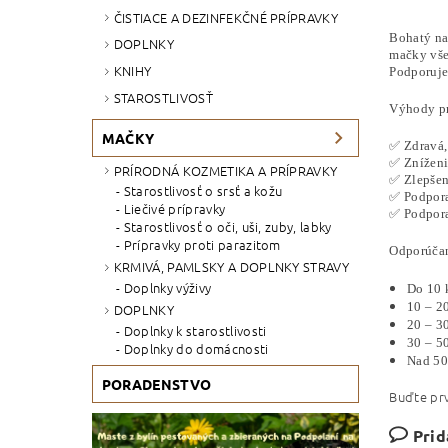
ČISTIACE A DEZINFEKČNÉ PRÍPRAVKY
Bohatý na 
DOPLNKY
mačky všet
KNIHY
Podporuje
STAROSTLIVOSŤ
Výhody pr
MAČKY
✅ Zdravá, 
✅ Zníženi
PRÍRODNÁ KOZMETIKA A PRÍPRAVKY
✅ Zlepšen
Starostlivosť o srsť a kožu
✅ Podpora
Liečivé prípravky
✅ Podpora
Starostlivosť o oči, uši, zuby, labky
Prípravky proti parazitom
Odporúča
KRMIVÁ, PAMLSKY A DOPLNKY STRAVY
Doplnky výživy
Do 10 
10 – 2
DOPLNKY
20 – 3
Doplnky k starostlivosti
30 – 5
Doplnky do domácnosti
Nad 50
PORADENSTVO
Buďte prv
Prid