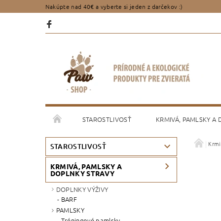
Nakúpte nad 40€ a vyberte si jeden z darčekov :)
STAROSTLIVOSŤ
KRMIVÁ, PAMLSKY A
Krmi
PORADENSTVO
OBCHODNÉ PODMIENKY
STAROSTLIVOSŤ
KRMIVÁ, PAMLSKY A
DOPLNKY STRAVY
DOPLNKY VÝŽIVY
BARF
PAMLSKY
Tréningové pamlsky