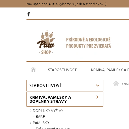
Nakúpte nad 40€ a vyberte si jeden z darčekov :)
STAROSTLIVOSŤ
KRMIVÁ, PAMLSKY A
Krmi
PORADENSTVO
OBCHODNÉ PODMIENKY
STAROSTLIVOSŤ
KRMIVÁ, PAMLSKY A
DOPLNKY STRAVY
DOPLNKY VÝŽIVY
BARF
PAMLSKY
Tréningové pamlsky