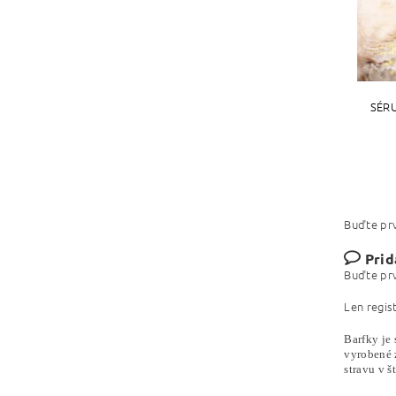
SÉR
Buďte prv
Prid
Buďte prv
Len regis
Barfky
je 
vyrobené 
stravu v š