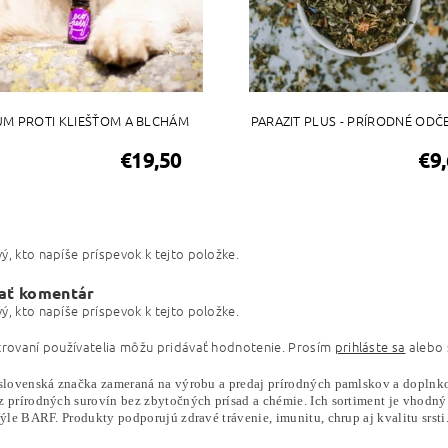
UM PROTI KLIEŠŤOM A BLCHÁM
PARAZIT PLUS - PRÍRODNÉ ODČ
€19,50
€9
ý, kto napíše príspevok k tejto položke.
ať komentár
ý, kto napíše príspevok k tejto položke.
trovaní používatelia môžu pridávať hodnotenie. Prosím
prihláste sa
alebo
slovenská značka zameraná na výrobu a predaj prírodných pamlskov a doplnkov
z prírodných surovín bez zbytočných prísad a chémie. Ich sortiment je vhodný 
týle BARF. Produkty podporujú zdravé trávenie, imunitu, chrup aj kvalitu srsti