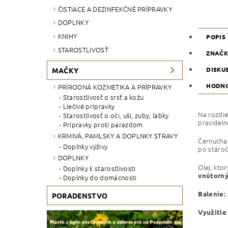
ČISTIACE A DEZINFEKČNÉ PRÍPRAVKY
DOPLNKY
KNIHY
POPIS
STAROSTLIVOSŤ
ZNAČ
DISKU
MAČKY
HODNO
PRÍRODNÁ KOZMETIKA A PRÍPRAVKY
Starostlivosť o srsť a kožu
Liečivé prípravky
Na rozdie
Starostlivosť o oči, uši, zuby, labky
pravidel
Prípravky proti parazitom
KRMIVÁ, PAMLSKY A DOPLNKY STRAVY
Černucha 
Doplnky výživy
po stároč
DOPLNKY
Olej, kto
Doplnky k starostlivosti
vnútorný
Doplnky do domácnosti
Balenie:
PORADENSTVO
Využitie 