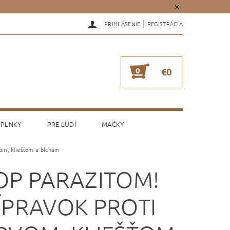
|
PRIHLÁSENIE
REGISTRÁCIA
0
€0
PLNKY
PRE ĽUDÍ
MAČKY
om, kliešťom a blchám
OP PARAZITOM!
ÍPRAVOK PROTI