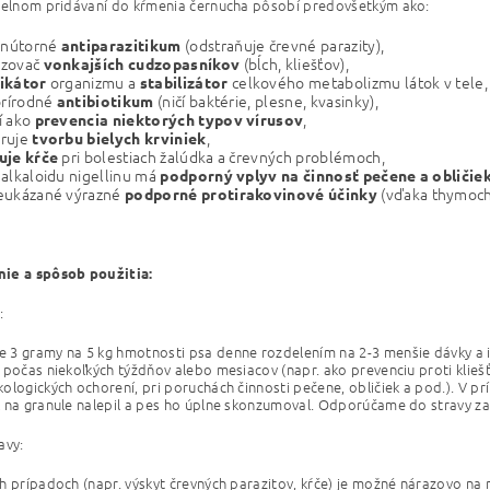
delnom pridávaní do kŕmenia černucha pôsobí predovšetkým ako:
 vnútorné
(odstraňuje črevné parazity),
antiparazitikum
zovač
(bĺch, kliešťov),
vonkajších cudzopasníkov
organizmu a
celkového metabolizmu
látok v tele,
ikátor
stabilizátor
prírodné
(ničí baktérie, plesne, kvasinky),
antibiotikum
í ako
,
prevencia niektorých typov vírusov
ruje
,
tvorbu bielych krviniek
pri bolestiach žalúdka a črevných problémoch,
uje kŕče
alkaloidu nigellinu má
podporný vplyv na činnosť pečene a obličie
eukázané
výrazné
(vďaka thymoch
podporné protirakovinové účinky
ie a spôsob použitia:
:
3 gramy na 5 kg hmotnosti psa denne rozdelením na 2-3 menšie dávky a i
 počas niekoľkých týždňov alebo mesiacov (napr. ako prevenciu proti klie
ologických ochorení, pri poruchách činnosti pečene, obličiek a pod.). V p
 na granule nalepil a pes ho úplne skonzumoval. Odporúčame do stravy za
avy:
h prípadoch (napr. výskyt črevných parazitov, kŕče) je možné nárazovo na 