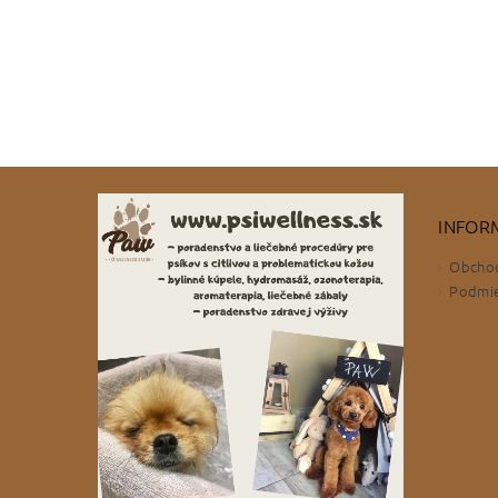
INFOR
Obcho
Podmie