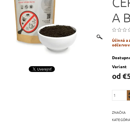
ČE
A 
Účinná a 
odčervov
Dostupn
Variant
od €
ZNAČKA
KATEGÓRI