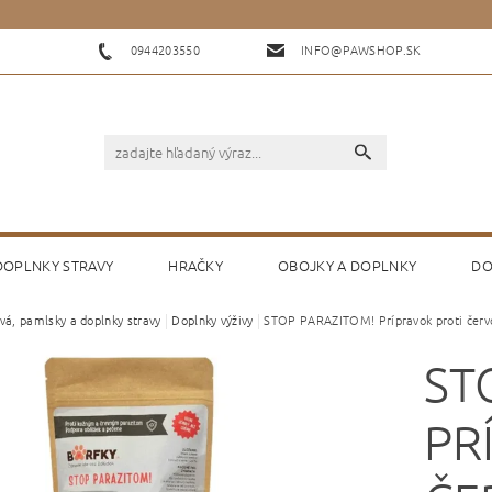
0944203550
INFO@PAWSHOP.SK
 DOPLNKY STRAVY
HRAČKY
OBOJKY A DOPLNKY
DO
vá, pamlsky a doplnky stravy
Doplnky výživy
STOP PARAZITOM! Prípravok proti červ
KONTAKTY
HODNOTENIE OBCHODU
ST
PR