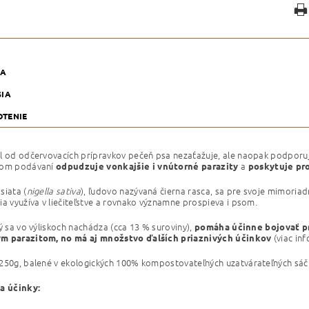
KA
SIA
TENIE
l od odčervovacích prípravkov pečeň psa nezaťažuje, ale naopak podporuje j
nom podávaní
a
odpudzuje vonkajšie i vnútorné parazity
poskytuje pr
siata (
nigella sativa
)
, ľudovo nazývaná čierna rasca, sa pre svoje mimoria
ia využíva v liečiteľstve a rovnako významne prospieva i psom.
rý sa vo výliskoch nachádza (cca 13 % suroviny),
pomáha účinne bojovať p
(viac inf
m parazitom, no má aj množstvo ďalších priaznivých účinkov
250g, balené v ekologických 100% kompostovateľných uzatvárateľných sáčk
a účinky: