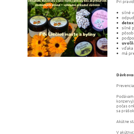
Pri pravi
silné
odpud
detox
silné 
pôsob
podpo
uvoľň
vďaka 
má pr
Dávkovan
Prevencia
Podávame 
konzervy)
počas onk
sa prášok
Akútne st
V akútnyc