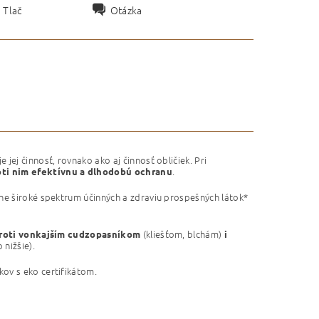
Tlač
Otázka
ej činnosť, rovnako ako aj činnosť obličiek. Pri
.
oti nim efektívnu a dlhodobú ochranu
dne široké spektrum účinných a zdraviu prospešných látok*
(kliešťom, blchám)
roti vonkajším cudzopasníkom
i
o nižšie).
ov s eko certifikátom.