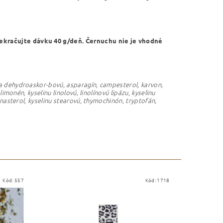
ekračujte dávku 40 g/deň. Černuchu nie je vhodné
ú a dehydroaskor-bovú, asparagín, campesterol, karvon,
-limonén, kyselinu linolovú, linolínovú lipázu, kyselinu
spinasterol, kyselinu stearovú, thymochinón, tryptofán,
Kód:
557
Kód:
1718