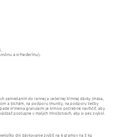
,
k
inónu a α-hederínu).
ch zamiešaním do rannej a večernej kŕmnej dávky (mäsa,
šťom a blchám, na podporu imunity, na podporu liečby
rípade kŕmenia granulami je krmivo potrebné navlhčiť, aby
vádzať postupne v malých množstvách, aby si pes zvykol.
niekoľko dní dávkovanie zvýšiť na 6 gramov na 5 kg