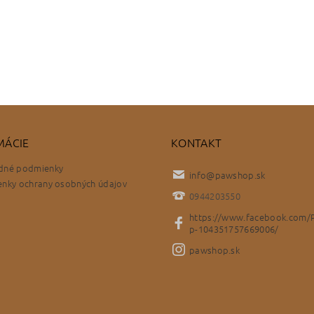
MÁCIE
KONTAKT
dné podmienky
info
@
pawshop.sk
nky ochrany osobných údajov
0944203550
https://www.facebook.com/
p-104351757669006/
pawshop.sk