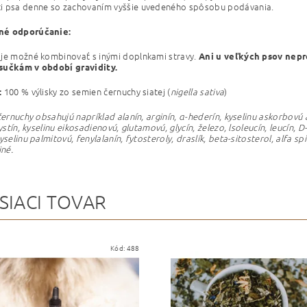
i psa denne so zachovaním vyššie uvedeného spôsobu podávania.
né odporúčanie:
je možné kombinovať s inými doplnkami stravy.
Ani u veľkých psov nepr
sučkám v období gravidity.
100 % výlisky zo semien černuchy siatej (
nigella sativa
)
:
 černuchy obsahujú napríklad alanín, arginín, α-hederín, kyselinu askorbov
cystín, kyselinu eikosadienovú, glutamovú, glycín, železo, lsoleucín, leucín, D
yselinu palmitovú, fenylalanín, fytosteroly, draslík, beta-sitosterol, alfa 
iné.
SIACI TOVAR
Kód:
488