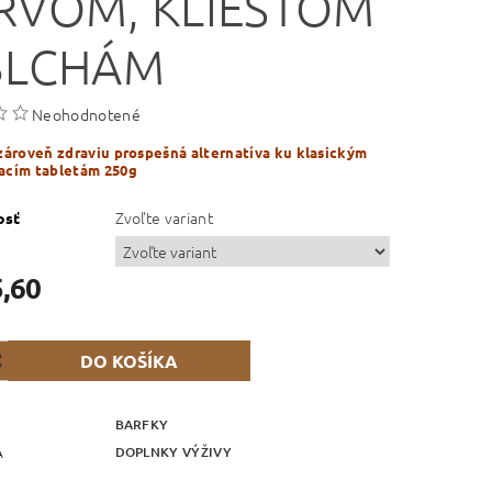
RVOM, KLIEŠŤOM
BLCHÁM
Neohodnotené
zároveň zdraviu prospešná alternatíva ku klasickým
acím tabletám 250g
Zvoľte variant
osť
5,60
BARFKY
DOPLNKY VÝŽIVY
A