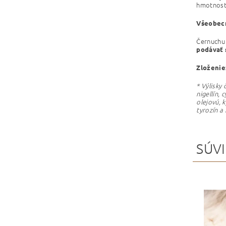
hmotnost
Všeobec
Černuchu 
podávať 
Zloženie
* Výlisky
nigellín, 
olejovú, k
tyrozín a 
SÚVI