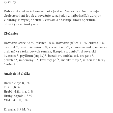
kyseliny.
Dobre stráviteľná kokosová múka je skutočný zázrak. Neobsahuje
cholesterol ani lepok a považuje sa za jeden z najbohatších zdrojov
vlákniny. Navyše je šetrná k črevám a obsahuje široké spektrum
dôležitých aminokyselín.
Zloženie:
Hovädzie srdce 43 %, tekvica 15 %, hovädzie pľúca 11 %, cuketa 9 %,
paštrnák*, hovädzie mäso 5 %, červená repa*, kokosová múka, repkový
olej, múka z tekvicových semien, škrupiny z ustríc*, pivovarské
kvasnice*, psyllium (šupky)*, bazalka*, andská soľ, oregano*,
petržlen*, minerálny íl*, kvetový peľ*, morské riasy*, minerálne látky.
*sušené
Analytické zložky:
Bielkoviny: 8,9 %
Tuk: 5,6 %
Hrubá vláknina: 1 %
Hrubý popol: 1,5 %
Vlhkosť: 80,1 %
Energia: 3,7 MJ/kg