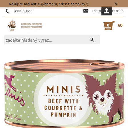
Nakúpte nad 40€ a vyberte si jeden z darčekov :)
0944203550
INFO@PAWSHOP.SK
0
€0