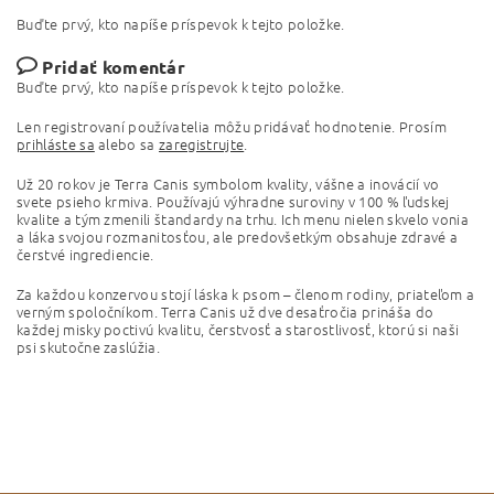
Buďte prvý, kto napíše príspevok k tejto položke.
Pridať komentár
Buďte prvý, kto napíše príspevok k tejto položke.
Len registrovaní používatelia môžu pridávať hodnotenie. Prosím
prihláste sa
alebo sa
zaregistrujte
.
Už 20 rokov je Terra Canis symbolom kvality, vášne a inovácií vo
svete psieho krmiva. Používajú výhradne suroviny v 100 % ľudskej
kvalite a tým zmenili štandardy na trhu. Ich menu nielen skvelo vonia
a láka svojou rozmanitosťou, ale predovšetkým obsahuje zdravé a
čerstvé ingrediencie.
Za každou konzervou stojí láska k psom – členom rodiny, priateľom a
verným spoločníkom. Terra Canis už dve desaťročia prináša do
každej misky poctivú kvalitu, čerstvosť a starostlivosť, ktorú si naši
psi skutočne zaslúžia.