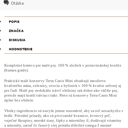
Otázka
POPIS
ZNAČKA
DISKUSIA
HODNOTENIE
Kompletné krmivo pre malé psy. 100 % zložiek v potravinárskej kvalite
(human grade).
Praktické malé konzervy Terra Canis Mini obsahujú množstvo
kvalitného mäsa, zeleniny, ovocia a byliniek v 100 % kvalite určenej aj
pre ľudí. Malé psy nedokážu tráviť obilniny tak dobre ako väčšie psy,
pretože majú kratší tráviaci trakt. Preto sú konzervy Terra Canis Mini
úplne bez obilnín.
Všetky ingrediencie sú navyše jemne rozomleté, aby sa nič nezachytilo v
hrdle. Prírodné prísady, ako sú pivovarské kvasnice, kvetový peľ,
vaječné škrupiny, morské riasy, šípky a minerálny íl, dodávajú vitamíny
a minerály, zatiaľ čo ľanový olej prináša dôležité omega-3 mastné