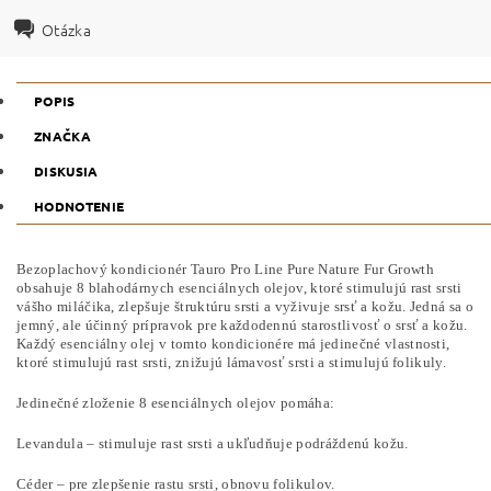
Otázka
POPIS
ZNAČKA
DISKUSIA
HODNOTENIE
Bezoplachový kondicionér Tauro Pro Line Pure Nature Fur Growth
obsahuje 8 blahodárnych esenciálnych olejov, ktoré stimulujú rast srsti
vášho miláčika, zlepšuje štruktúru srsti a vyživuje srsť a kožu. Jedná sa o
jemný, ale účinný prípravok pre každodennú starostlivosť o srsť a kožu.
Každý esenciálny olej v tomto kondicionére má jedinečné vlastnosti,
ktoré stimulujú rast srsti, znižujú lámavosť srsti a stimulujú folikuly.
Jedinečné zloženie 8 esenciálnych olejov pomáha:
Levandula – stimuluje rast srsti a ukľudňuje podráždenú kožu.
Céder – pre zlepšenie rastu srsti, obnovu folikulov.