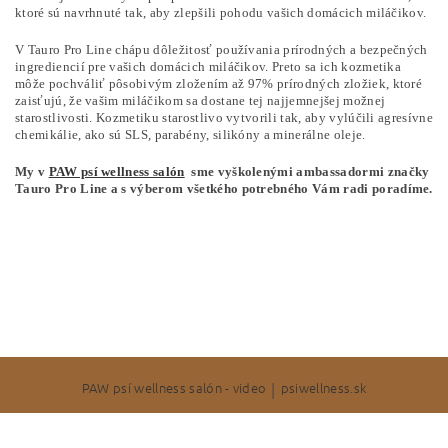
ktoré sú navrhnuté tak, aby zlepšili pohodu vašich domácich miláčikov.
V Tauro Pro Line chápu dôležitosť používania prírodných a bezpečných
ingrediencií pre vašich domácich miláčikov. Preto sa ich kozmetika
môže pochváliť pôsobivým zložením až 97% prírodných zložiek, ktoré
zaisťujú, že vašim miláčikom sa dostane tej najjemnejšej možnej
starostlivosti. Kozmetiku starostlivo vytvorili tak, aby vylúčili agresívne
chemikálie, ako sú SLS, parabény, silikóny a minerálne oleje.
My v
PAW psí wellness salón
sme vyškolenými ambassadormi značky
Tauro Pro Line a s výberom všetkého potrebného Vám radi poradíme.
PAW psí wellness salón - video
|
psiwellness.sk