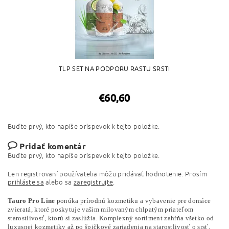
TLP SET NA PODPORU RASTU SRSTI
€60,60
Buďte prvý, kto napíše príspevok k tejto položke.
Pridať komentár
Buďte prvý, kto napíše príspevok k tejto položke.
Len registrovaní používatelia môžu pridávať hodnotenie. Prosím
prihláste sa
alebo sa
zaregistrujte
.
Tauro Pro Line
ponúka prírodnú kozmetiku a vybavenie pre domáce
zvieratá, ktoré poskytuje vašim milovaným chlpatým priateľom
starostlivosť, ktorú si zaslúžia. Komplexný sortiment zahŕňa všetko od
luxusnej kozmetiky až po špičkové zariadenia na starostlivosť o srsť,