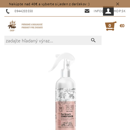
Nakúpte nad 40€ a vyberte si jeden z darčekov :)
0944203550
INFO@PAWSHOP.SK
0
€0