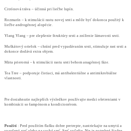
Citrónová tráva – účinná pri liečbe lupín.
Rozmarín – k stimulácii rastu novej srsti a môže byť dokonca použitý k
liečbe androgénnej alopécie.
Ylang Ylang – pre zlepšenie štruktúry srsti a zníženie lámavosti srsti.
Muškátový oriešok – chrání pred vypadávaním srsti, stimuluje rast srsti a
dokonce dodává extra objem.
Mäta prierorná – k stimulácii rastu srsti behom anagénnej fáze.
Tea Tree – podporuje čistiaci, má antibakteriálne a antimikrobiálne
vlastnosti.
Pre dosiahnutie najlepších výsledkov používajte medzi ošetreniami v
kombinácii so šampónom a kondicionérom.
Použití
: Pred použitím flašku dobre pretrepte, nastriekajte na umytú a
vysušenú srsť alebo na suchú srsť. Srsť vyčešte. Nie je potrebné žiadne