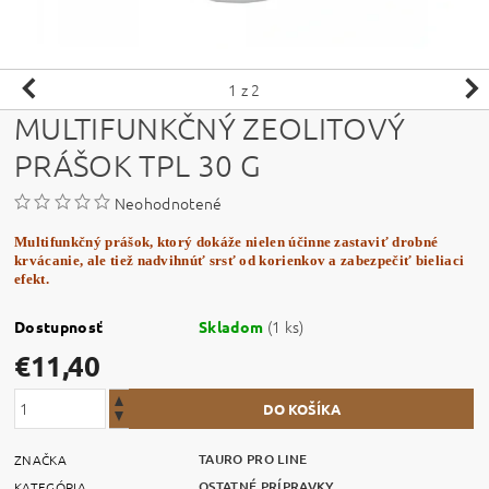
1
z 2
MULTIFUNKČNÝ ZEOLITOVÝ
PRÁŠOK TPL 30 G
Neohodnotené
Multifunkčný prášok, ktorý dokáže nielen účinne zastaviť drobné
krvácanie, ale tiež nadvihnúť srsť od korienkov a zabezpečiť bieliaci
efekt.
(1 ks)
Dostupnosť
Skladom
€11,40
TAURO PRO LINE
ZNAČKA
OSTATNÉ PRÍPRAVKY
KATEGÓRIA