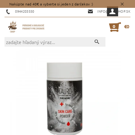
Nakúpte nad 40€ a vyberte si jeden z darčekov :)
0944203550
INFO@PAWSHOP.SK
0
€0