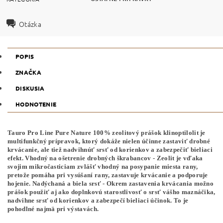
Otázka
POPIS
ZNAČKA
DISKUSIA
HODNOTENIE
Tauro Pro Line Pure Nature 100% zeolitový prášok klinoptilolit je
multifunkčný prípravok, ktorý dokáže nielen účinne zastaviť drobné
krvácanie, ale tiež nadvihnúť srsť od korienkov a zabezpečiť bieliaci
efekt. Vhodný na ošetrenie drobných škrabancov - Zeolit je vďaka
svojim mikročasticiam zvlášť vhodný na posypanie miesta rany,
pretože pomáha pri vysúšaní rany, zastavuje krvácanie a podporuje
hojenie. Nadýchaná a biela srsť - Okrem zastavenia krvácania možno
prášok použiť aj ako doplnkovú starostlivosť o srsť vášho maznáčika,
nadvihne srsť od korienkov a zabezpečí bieliaci účinok. To je
pohodlné najmä pri výstavách.