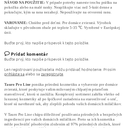
NÁVOD NA POUŽITIE:
V prípade potreby naneste trochu prášku na
pokožku alebo na malé ranky. Neaplikujte viac než 5-krát denne a
pokračujte, kým sa rana nezahojí. Nepoužívajte na otvorenú ranu.
VAROVANIE:
Chráňte pred deťmi. Pre domáce zvieratá. Výrobok
skladujte v pôvodnom obale pri teplote 5-35 ℃. Vyrobené v Európskej
únii.
Buďte prvý, kto napíše príspevok k tejto položke.
Pridať komentár
Buďte prvý, kto napíše príspevok k tejto položke.
Len registrovaní používatelia môžu pridávať hodnotenie. Prosím
prihláste sa
alebo sa
zaregistrujte
.
Tauro Pro Line
ponúka prírodnú kozmetiku a vybavenie pre domáce
zvieratá, ktoré poskytuje vašim milovaným chlpatým priateľom
starostlivosť, ktorú si zaslúžia. Komplexný sortiment zahŕňa všetko od
luxusnej kozmetiky až po špičkové zariadenia na starostlivosť o srsť,
ktoré sú navrhnuté tak, aby zlepšili pohodu vašich domácich miláčikov.
V Tauro Pro Line chápu dôležitosť používania prírodných a bezpečných
ingrediencií pre vašich domácich miláčikov. Preto sa ich kozmetika
môže pochváliť pôsobivým zložením až 97% prírodných zložiek, ktoré