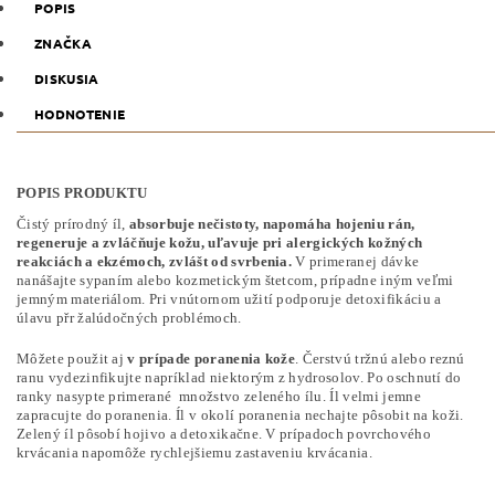
POPIS
ZNAČKA
DISKUSIA
HODNOTENIE
POPIS PRODUKTU
Čistý prírodný íl,
absorbuje nečistoty, napomáha hojeniu rán,
regeneruje a zvláčňuje kožu, uľavuje pri alergických kožných
reakciách a ekzémoch, zvlášt od svrbenia.
V primeranej dávke
nanášajte sypaním alebo kozmetickým štetcom, prípadne iným veľmi
jemným materiálom. Pri vnútornom užití podporuje detoxifikáciu a
úlavu přr žalúdočných problémoch.
Môžete použit aj
v prípade poranenia kože
. Čerstvú tržnú alebo reznú
ranu vydezinfikujte napríklad niektorým z hydrosolov. Po oschnutí do
ranky nasypte primerané množstvo zeleného ílu. Íl velmi jemne
zapracujte do poranenia. Íl v okolí poranenia nechajte pôsobit na koži.
Zelený íl pôsobí hojivo a detoxikačne. V prípadoch povrchového
krvácania napomôže rychlejšiemu zastaveniu krvácania.