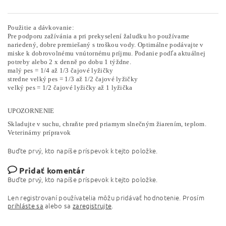
Použitie a dávkovanie:
Pre podporu zažívánia a pri prekyselení žaludku ho používame
nariedený, dobre premiešaný s troškou vody. Optimálne podávajte v
miske k dobrovolnému vnútornému príjmu. Podanie podľa aktuálnej
potreby alebo 2 x denně po dobu 1 týždne.
malý pes = 1/4 až 1/3 čajové lyžičky
stredne velký pes = 1/3 až 1/2 čajové lyžičky
velký pes = 1/2 čajové lyžičky až 1 lyžička
UPOZORNENIE
Skladujte v suchu, chraňte pred priamym slnečným žiarením, teplom.
Veterinárny prípravok
Buďte prvý, kto napíše príspevok k tejto položke.
Pridať komentár
Buďte prvý, kto napíše príspevok k tejto položke.
Len registrovaní používatelia môžu pridávať hodnotenie. Prosím
prihláste sa
alebo sa
zaregistrujte
.