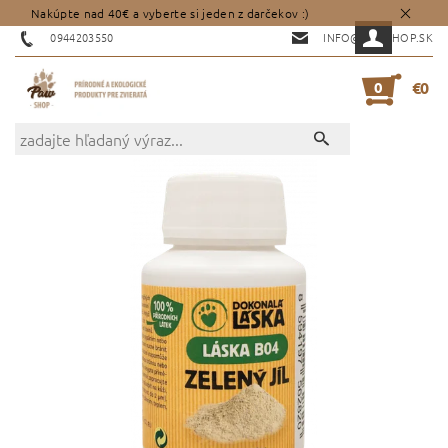
Nakúpte nad 40€ a vyberte si jeden z darčekov :)
0944203550
INFO@PAWSHOP.SK
0
€0