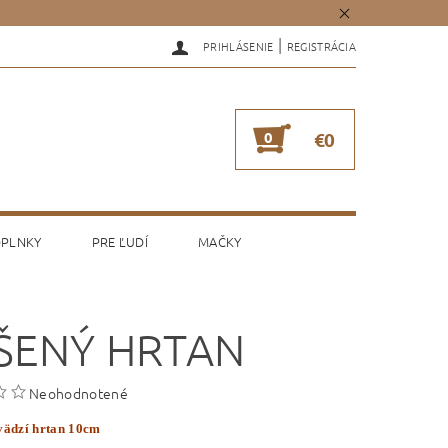
|
PRIHLÁSENIE
REGISTRÁCIA
0
€0
PLNKY
PRE ĽUDÍ
MAČKY
ŠENÝ HRTAN
Neohodnotené
vädzí hrtan 10cm