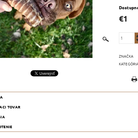
Dostupn
€1
ZNAČKA
KATEGÓRI
KA
IACI TOVAR
SIA
TENIE