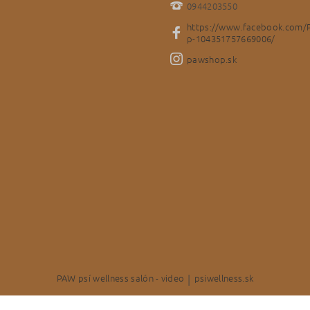
0944203550
https://www.facebook.com/
p-104351757669006/
pawshop.sk
PAW psí wellness salón - video
|
psiwellness.sk