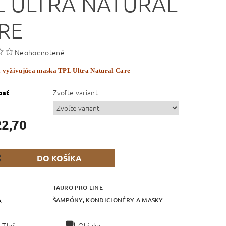
L ULTRA NATURAL
RE
Neohodnotené
 vyživujúca maska TPL Ultra Natural Care
Zvoľte variant
osť
22,70
TAURO PRO LINE
ŠAMPÓNY, KONDICIONÉRY A MASKY
A
Tlač
Otázka