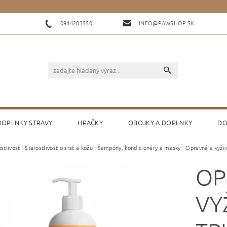
0944203550
INFO@PAWSHOP.SK
 DOPLNKY STRAVY
HRAČKY
OBOJKY A DOPLNKY
DO
stlivosť
Starostlivosť o srsť a kožu
Šampóny, kondicionéry a masky
Opravná a vyži
KONTAKTY
HODNOTENIE OBCHODU
OP
VY