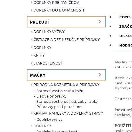
DOPLNKY PRE PÁNIČKOV
DOPLNKY DO DOMÁCNOSTI
POPIS
PRE ĽUDÍ
ZNAČ
DOPLNKY VÝŽIVY
DISKU
ČISTIACE A DEZINFEKČNÉ PRÍPRAVKY
HODNO
DOPLNKY
KNIHY
Ideálny pr
STAROSTLIVOSŤ
srsti a ko
MAČKY
Bambucké 
produktu 
PRÍRODNÁ KOZMETIKA A PRÍPRAVKY
Hydrolyzo
Starostlivosť o srsť a kožu
Liečivé prípravky
Odstránen
Starostlivosť o oči, uši, zuby, labky
Prípravky proti parazitom
Pre citli
KRMIVÁ, PAMLSKY A DOPLNKY STRAVY
parabeny, 
Doplnky výživy
DOPLNKY
POUŽITÍ
teplou vo
Doplnky k starostlivosti