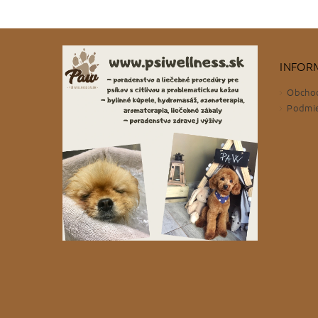
INFOR
Obcho
Podmie