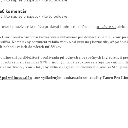
ať komentár
ý, kto napíše príspevok k tejto položke.
trovaní používatelia môžu pridávať hodnotenie. Prosím
prihláste sa
alebo
o Line
ponúka prírodnú kozmetiku a vybavenie pre domáce zvieratá, ktoré pos
aslúžia. Komplexný sortiment zahŕňa všetko od luxusnej kozmetiky až po špičko
ili pohodu vašich domácich miláčikov.
ro Line chápu dôležitosť používania prírodných a bezpečných ingrediencií pr
 pôsobivým zložením až 97% prírodných zložiek, ktoré zaisťujú, že vašim miláč
starostlivo vytvorili tak, aby vylúčili agresívne chemikálie, ako sú SLS, para
psí wellness salón
sme vyškolenými ambassadormi značky Tauro Pro Line 