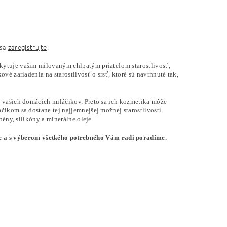
 sa
zaregistrujte
.
kytuje vašim milovaným chlpatým priateľom starostlivosť,
vé zariadenia na starostlivosť o srsť, ktoré sú navrhnuté tak,
e vašich domácich miláčikov. Preto sa ich kozmetika môže
ikom sa dostane tej najjemnejšej možnej starostlivosti.
bény, silikóny a minerálne oleje.
a s výberom všetkého potrebného Vám radi poradíme.