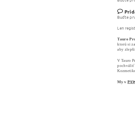
Prid
Buďte prv
Len regis
Tauro Pr
ktorú si z
aby zlepš
V Tauro P
pochváliť
Kozmetiku 
My v
PAW 