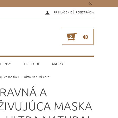
|
PRIHLÁSENIE
REGISTRÁCIA
0
€0
PLNKY
PRE ĽUDÍ
MAČKY
vujúca maska TPL Ultra Natural Care
RAVNÁ A
ŽIVUJÚCA MASKA