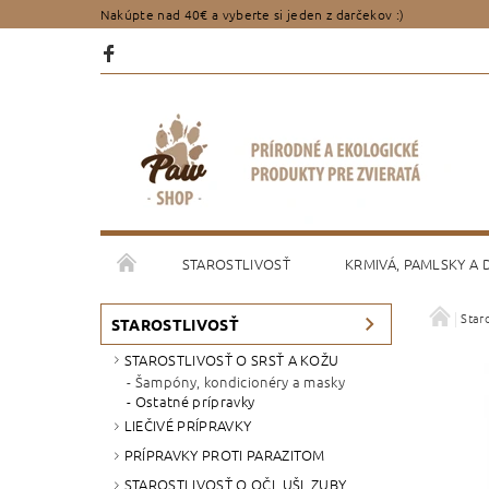
Nakúpte nad 40€ a vyberte si jeden z darčekov :)
STAROSTLIVOSŤ
KRMIVÁ, PAMLSKY A
Staro
PORADENSTVO
OBCHODNÉ PODMIENKY
STAROSTLIVOSŤ
STAROSTLIVOSŤ O SRSŤ A KOŽU
Šampóny, kondicionéry a masky
Ostatné prípravky
LIEČIVÉ PRÍPRAVKY
PRÍPRAVKY PROTI PARAZITOM
STAROSTLIVOSŤ O OČI, UŠI, ZUBY,