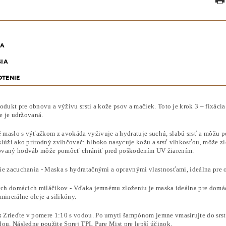
KA
SIA
TENIE
odukt pre obnovu a výživu srsti a kože psov a mačiek. Toto je krok 3 – fixáci
že je udržovaná.
maslo s výťažkom z avokáda vyživuje a hydratuje suchú, slabú srsť a môžu po
slúži ako prírodný zvlhčovač: hlboko nasycuje kožu a srsť vlhkosťou, môže zle
vaný hodváb môže pomôcť chrániť pred poškodením UV žiarením.
ie zacuchania - Maska s hydratačnými a opravnými vlastnosťami, ideálna pre 
vých domácich miláčikov - Vďaka jemnému zloženiu je maska ​​ideálna pre dom
minerálne oleje a silikóny.
:
Zrieďte v pomere 1:10 s vodou. Po umytí šampónom jemne vmasírujte do srsti.
dou. Následne použite Sprej TPL Pure Mist pre lepší účinok.