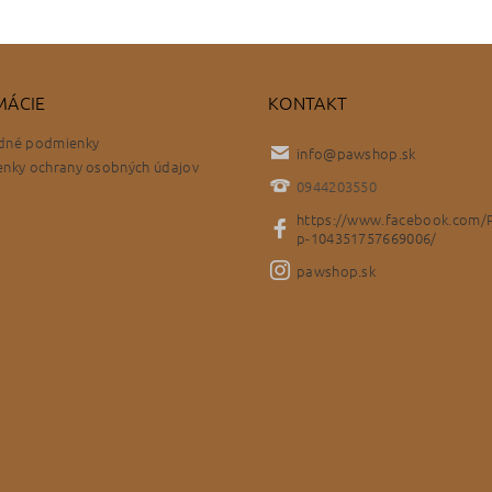
MÁCIE
KONTAKT
dné podmienky
info
@
pawshop.sk
nky ochrany osobných údajov
0944203550
https://www.facebook.com/
p-104351757669006/
pawshop.sk