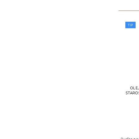
TIP
OLE
STARO
Buďte prv