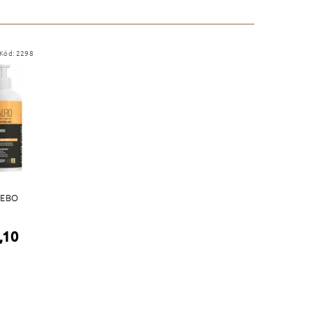
Kód:
2298
LEBO
,10