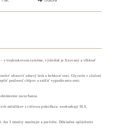
a – v trojkrokovom systéme, výsledok je fixovaný a vlhkosť
môcť obnoviť zdravý lesk a hebkosť srsti. Glycerín v zložení
pšiť pružnosť chlpov a znížiť vypadávanie srsti.
odstránenie zacuchania.
ácich miláčikov s citlivou pokožkou: neobsahuje SLS,
 Asi 3 minúty masírujte a prečešte. Dôkladne opláchnite