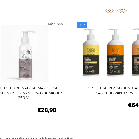
Kód:
1905
TIP
J TPL PURE NATURE MAGIC PRE
TPL SET PRE POŠKODENÚ A
STLIVOSŤ O SRSŤ PSOV A MAČIEK
ZADREDOVANÚ SRSŤ
250 ML
€64
€28,90
ý, kto napíše príspevok k tejto položke.