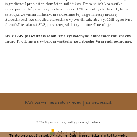
ingrediencií pre vašich domácich miláčikov. Preto sa ich kozmetika
môže pochváliť pôsobivým zložením až 97% prírodných zložiek, ktoré
zaisťujú, že vašim miláčikom sa dostane tej najjemnejšej možnej
starostlivosti. Kozmetiku starostlivo vytvorili tak, aby vylúčili agresívne
chemikálie, ako sú SLS, parabény, silikóny a minerálne oleje.
My v
PAW psí wellness salón
sme vyškolenými ambassadormi značky
Tauro Pro Line a s výberom všetkého potrebného Vám radi poradíme.
PAW psí wellness salón - video
|
psiwellness.sk
2026 © pawshop.sk, všetky práva vyhradené
Vytvoril Shoptet
Tento web používa súbory cookie. Ďalším prechádzaním tohto webu