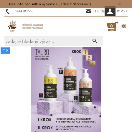
Nakúpte nad 40€ a vyberte si jeden z darčekov :)
0944203550
INFO@PAWSHOP.SK
0
€0
TIP