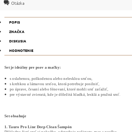
Otázka
POPIS
ZNAČKA
DISKUSIA
HODNOTENIE
Set je ideálny pre psov a mačky:
s oslabenou, poškodenou alebo nelesklou srsťou,
s krehkou a lámavou srsťou, ktorá potrebuje posilniť,
po úprave, česaní alebo fénovaní, ktoré mohli srsť zaťažiť,
pre výstavné zvieratá, kde je dôležitá hladká, lesklá a pružná srsť.
Set obsahuje
1. Tauro Pro Line Deep Clean Šampón
Dôkladne čistí srsť aj pokožku, odstraňuje nečistoty, maz a zvyšky