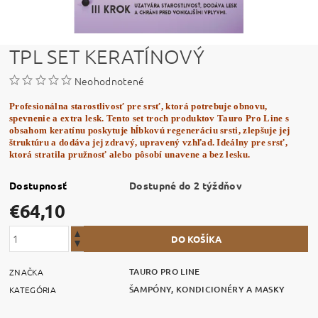
TPL SET KERATÍNOVÝ
Neohodnotené
Profesionálna starostlivosť pre srsť, ktorá potrebuje obnovu,
spevnenie a extra lesk. Tento set troch produktov Tauro Pro Line s
obsahom keratínu poskytuje hĺbkovú regeneráciu srsti, zlepšuje jej
štruktúru a dodáva jej zdravý, upravený vzhľad. Ideálny pre srsť,
ktorá stratila pružnosť alebo pôsobí unavene a bez lesku.
Dostupnosť
Dostupné do 2 týždňov
€64,10
TAURO PRO LINE
ZNAČKA
ŠAMPÓNY, KONDICIONÉRY A MASKY
KATEGÓRIA