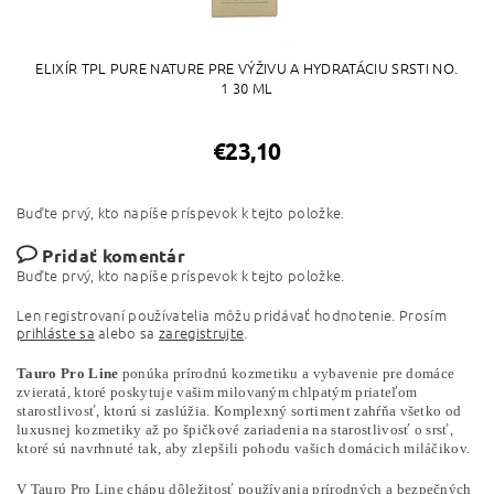
ELIXÍR TPL PURE NATURE PRE VÝŽIVU A HYDRATÁCIU SRSTI NO.
1 30 ML
€23,10
Buďte prvý, kto napíše príspevok k tejto položke.
Pridať komentár
Buďte prvý, kto napíše príspevok k tejto položke.
Len registrovaní používatelia môžu pridávať hodnotenie. Prosím
prihláste sa
alebo sa
zaregistrujte
.
Tauro Pro Line
ponúka prírodnú kozmetiku a vybavenie pre domáce
zvieratá, ktoré poskytuje vašim milovaným chlpatým priateľom
starostlivosť, ktorú si zaslúžia. Komplexný sortiment zahŕňa všetko od
luxusnej kozmetiky až po špičkové zariadenia na starostlivosť o srsť,
ktoré sú navrhnuté tak, aby zlepšili pohodu vašich domácich miláčikov.
V Tauro Pro Line chápu dôležitosť používania prírodných a bezpečných