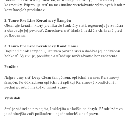
kozmetiky. Pripravuje srsť na maximálne vstrebávanie výživných látok z
keratínových produktov.
2. Tauro Pro Line Keratínový Šampón
Obsahuje keratín, ktorý preniká do štruktúry srsti, regeneruje ju zvnútra
a obnovuje jej pevnosť. Zanecháva srsť hladkú, lesklú a chránenú pred
poškodením.
3. Tauro Pro Line Keratínový Kondicionér
Dopĺňa účinok šampónu, uzatvára povrch srsti a dodáva jej hodvábnu
hebkosť. Vyživuje, posilňuje a uľahčuje rozčesávanie bez zaťaženia.
Použitie
Najprv umy srsť Deep Clean šampónom, opláchni a nanes Keratínový
šampón. Po dôkladnom opláchnutí aplikuj Keratínový kondicionér,
nechaj pôsobiť niekoľko minút a zmy.
Výsledok
Srsť je viditeľne pevnejšia, lesklejšia a hladšia na dotyk. Pôsobí zdravo,
je odolnejšia voči poškodeniu a jednoduchšia na úpravu.