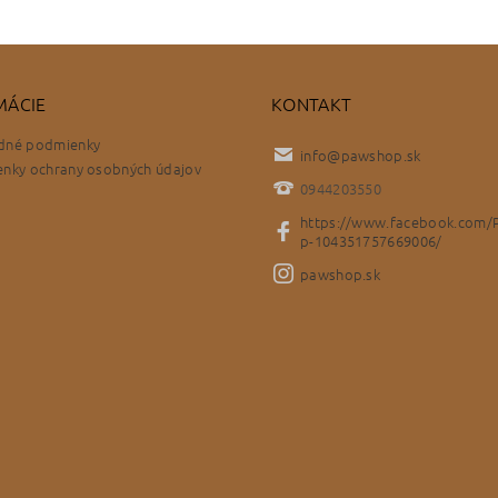
MÁCIE
KONTAKT
dné podmienky
info
@
pawshop.sk
nky ochrany osobných údajov
0944203550
https://www.facebook.com/
p-104351757669006/
pawshop.sk