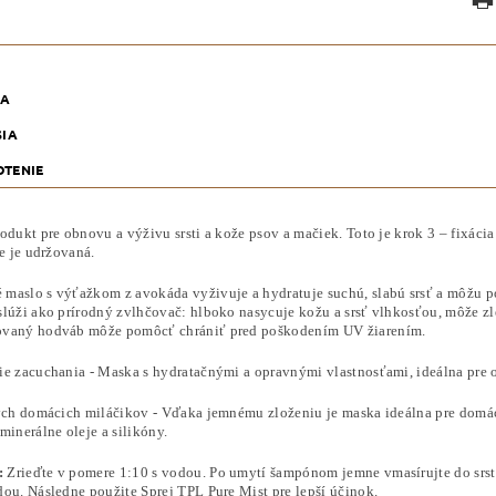
KA
SIA
TENIE
odukt pre obnovu a výživu srsti a kože psov a mačiek. Toto je krok 3 – fixáci
že je udržovaná.
maslo s výťažkom z avokáda vyživuje a hydratuje suchú, slabú srsť a môžu po
slúži ako prírodný zvlhčovač: hlboko nasycuje kožu a srsť vlhkosťou, môže zle
vaný hodváb môže pomôcť chrániť pred poškodením UV žiarením.
ie zacuchania - Maska s hydratačnými a opravnými vlastnosťami, ideálna pre 
vých domácich miláčikov - Vďaka jemnému zloženiu je maska ​​ideálna pre dom
minerálne oleje a silikóny.
:
Zrieďte v pomere 1:10 s vodou. Po umytí šampónom jemne vmasírujte do srsti.
dou. Následne použite Sprej TPL Pure Mist pre lepší účinok.