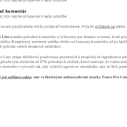
ať komentár
ý, kto napíše príspevok k tejto položke.
trovaní používatelia môžu pridávať hodnotenie. Prosím
prihláste sa
alebo
o Line
ponúka prírodnú kozmetiku a vybavenie pre domáce zvieratá, ktoré pos
aslúžia. Komplexný sortiment zahŕňa všetko od luxusnej kozmetiky až po špičko
ili pohodu vašich domácich miláčikov.
ro Line chápu dôležitosť používania prírodných a bezpečných ingrediencií pr
 pôsobivým zložením až 97% prírodných zložiek, ktoré zaisťujú, že vašim miláč
starostlivo vytvorili tak, aby vylúčili agresívne chemikálie, ako sú SLS, para
psí wellness salón
sme vyškolenými ambassadormi značky Tauro Pro Line 