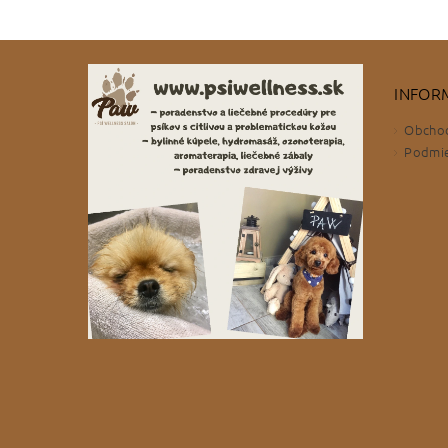
INFOR
Obcho
Podmie