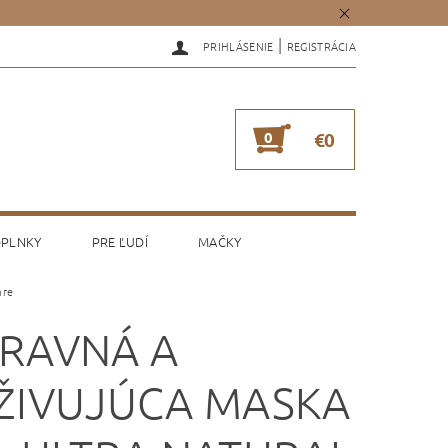
|
PRIHLÁSENIE
REGISTRÁCIA
0
€0
PLNKY
PRE ĽUDÍ
MAČKY
are
RAVNÁ A
ŽIVUJÚCA MASKA