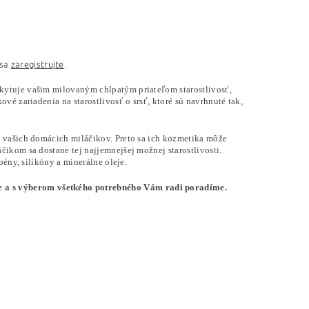
 sa
zaregistrujte
.
kytuje vašim milovaným chlpatým priateľom starostlivosť,
vé zariadenia na starostlivosť o srsť, ktoré sú navrhnuté tak,
e vašich domácich miláčikov. Preto sa ich kozmetika môže
ikom sa dostane tej najjemnejšej možnej starostlivosti.
bény, silikóny a minerálne oleje.
a s výberom všetkého potrebného Vám radi poradíme.