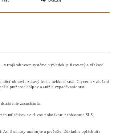
a – v trojkrokovom systéme, výsledok je fixovaný a vlhkosť
môcť obnoviť zdravý lesk a hebkosť srsti. Glycerín v zložení
pšiť pružnosť chlpov a znížiť vypadávanie srsti.
odstránenie zacuchania.
ácich miláčikov s citlivou pokožkou: neobsahuje SLS,
 Asi 3 minúty masírujte a prečešte. Dôkladne opláchnite