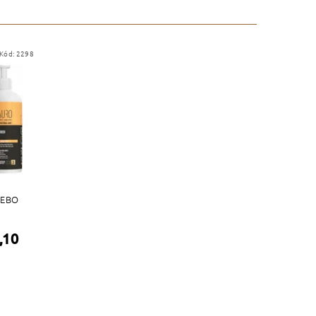
Kód:
2298
LEBO
,10