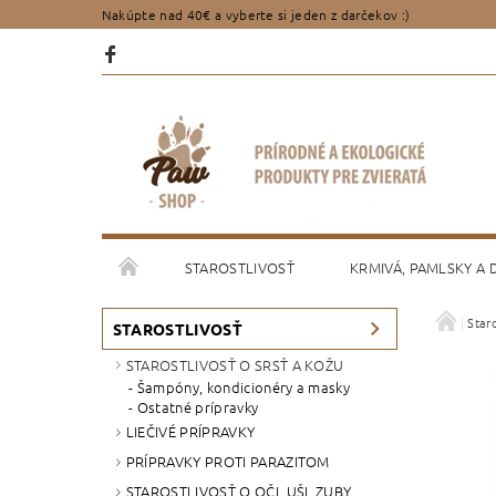
Nakúpte nad 40€ a vyberte si jeden z darčekov :)
STAROSTLIVOSŤ
KRMIVÁ, PAMLSKY A
Staro
PORADENSTVO
OBCHODNÉ PODMIENKY
STAROSTLIVOSŤ
STAROSTLIVOSŤ O SRSŤ A KOŽU
Šampóny, kondicionéry a masky
Ostatné prípravky
LIEČIVÉ PRÍPRAVKY
PRÍPRAVKY PROTI PARAZITOM
STAROSTLIVOSŤ O OČI, UŠI, ZUBY,