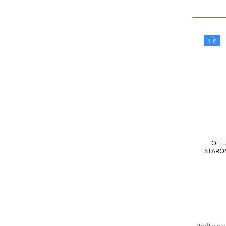
TIP
OLE
STARO
Buďte prv