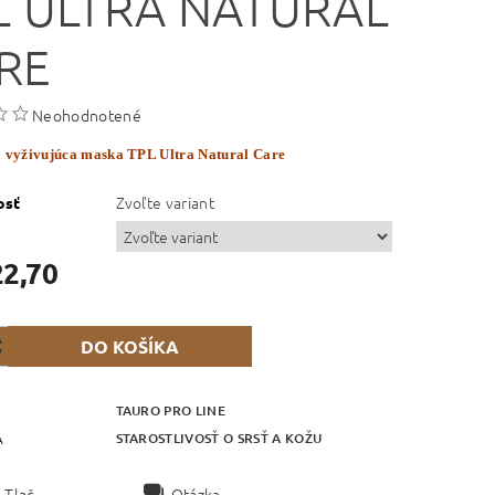
L ULTRA NATURAL
RE
Neohodnotené
 vyživujúca maska TPL Ultra Natural Care
Zvoľte variant
osť
22,70
TAURO PRO LINE
STAROSTLIVOSŤ O SRSŤ A KOŽU
A
Tlač
Otázka