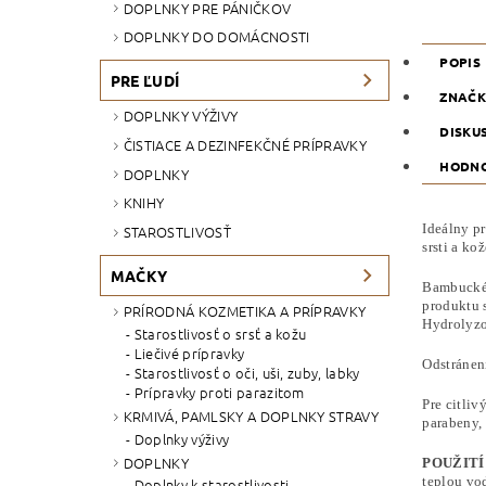
DOPLNKY PRE PÁNIČKOV
DOPLNKY DO DOMÁCNOSTI
POPIS
PRE ĽUDÍ
ZNAČ
DOPLNKY VÝŽIVY
DISKU
ČISTIACE A DEZINFEKČNÉ PRÍPRAVKY
HODNO
DOPLNKY
KNIHY
Ideálny pr
STAROSTLIVOSŤ
srsti a ko
MAČKY
Bambucké 
produktu 
PRÍRODNÁ KOZMETIKA A PRÍPRAVKY
Hydrolyzo
Starostlivosť o srsť a kožu
Liečivé prípravky
Odstránen
Starostlivosť o oči, uši, zuby, labky
Prípravky proti parazitom
Pre citli
KRMIVÁ, PAMLSKY A DOPLNKY STRAVY
parabeny, 
Doplnky výživy
DOPLNKY
POUŽITÍ
teplou vo
Doplnky k starostlivosti