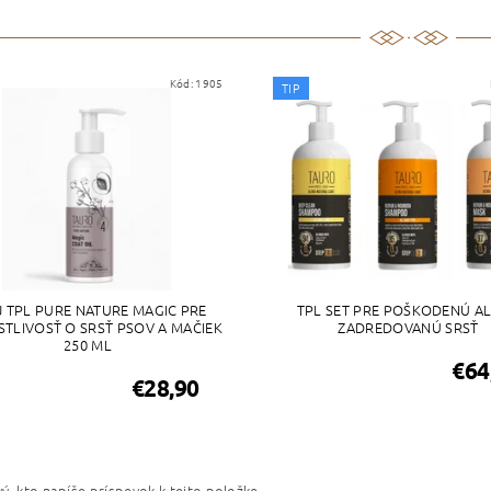
Kód:
1905
TIP
J TPL PURE NATURE MAGIC PRE
TPL SET PRE POŠKODENÚ A
STLIVOSŤ O SRSŤ PSOV A MAČIEK
ZADREDOVANÚ SRSŤ
250 ML
€64
€28,90
ý, kto napíše príspevok k tejto položke.