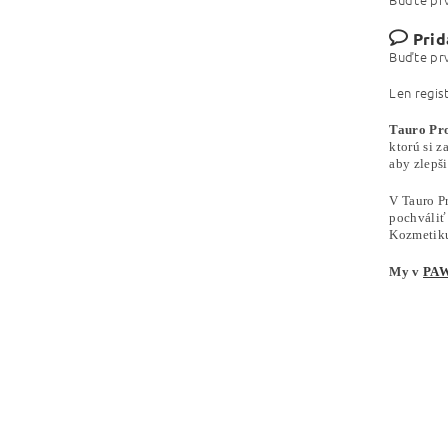
Prid
Buďte prv
Len regis
Tauro Pr
ktorú si z
aby zlepš
V Tauro P
pochváliť
Kozmetiku 
My v
PAW 