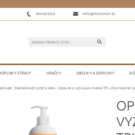
0944203550
INFO@PAWSHOP.SK
 DOPLNKY STRAVY
HRAČKY
OBOJKY A DOPLNKY
DO
stlivosť
Starostlivosť o srsť a kožu
Opravná a vyživujúca maska TPL Ultra Natural C
KONTAKTY
HODNOTENIE OBCHODU
OP
VY