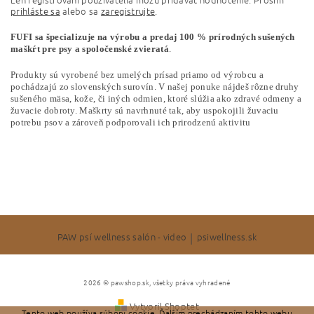
prihláste sa
alebo sa
zaregistrujte
.
FUFI sa špecializuje na výrobu a predaj 100 % prírodných sušených
maškŕt pre psy a spoločenské zvieratá
.
Produkty sú vyrobené bez umelých prísad priamo od výrobcu a
pochádzajú zo slovenských surovín.
V našej ponuke nájdeš rôzne druhy
sušeného mäsa, kože, či iných odmien, ktoré slúžia ako zdravé odmeny a
žuvacie dobroty.
Maškrty sú navrhnuté tak, aby uspokojili žuvaciu
potrebu psov a zároveň podporovali ich prirodzenú aktivitu
PAW psí wellness salón - video
|
psiwellness.sk
2026 © pawshop.sk, všetky práva vyhradené
Vytvoril Shoptet
Tento web používa súbory cookie. Ďalším prechádzaním tohto webu