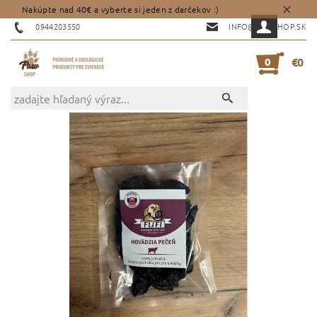
Nakúpte nad 40€ a vyberte si jeden z darčekov :)
0944203550
INFO@PAWSHOP.SK
0
€0