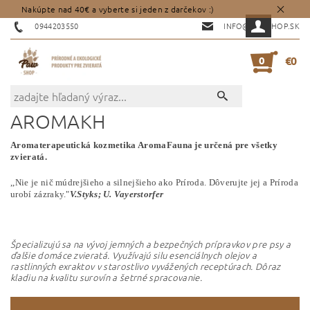
Nakúpte nad 40€ a vyberte si jeden z darčekov :)
0944203550
INFO@PAWSHOP.SK
0
€0
AROMAKH
Aromaterapeutická kozmetika AromaFauna je určená pre všetky
zvieratá.
,,Nie je nič múdrejšieho a silnejšieho ako Príroda. Dôverujte jej a Príroda
urobí zázraky."
V.Styks; U. Vayerstorfer
Špecial
izujú sa na vývoj jemných a bezpečných prípravkov pre psy a
ďalšie domáce zvieratá.
Využívajú silu esenciálnych olejov a
rastlinných exraktov v starostlivo vyvážených receptúrach. Dôraz
kladiu na kvalitu surovín a šetrné spracovanie.