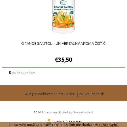
ORANGE SANITOL - UNIVERZÁLNY AROMA ČISTIČ
€35,50
5
položiek celkom
PAW psí wellness salón - video
|
psiwellness.sk
2026 © pawshop.sk, všetky práva vyhradené
Vytvoril Shoptet
Tento web používa súbory cookie. Ďalším prechádzaním tohto webu