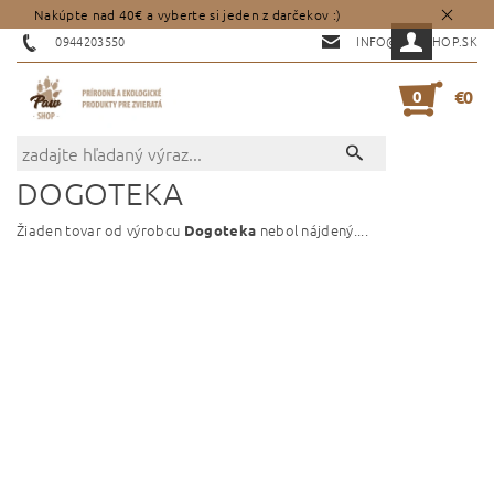
Nakúpte nad 40€ a vyberte si jeden z darčekov :)
0944203550
INFO@PAWSHOP.SK
0
€0
DOGOTEKA
Žiaden tovar od výrobcu
nebol nájdený....
Dogoteka