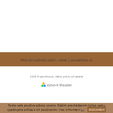
PAW psí wellness salón - video
|
psiwellness.sk
2026 © pawshop.sk, všetky práva vyhradené
Vytvoril Shoptet
Tento web používa súbory cookie. Ďalším prechádzaním tohto webu
vyjadrujete súhlas s ich používaním. Viac informácií
tu
.
ROZUMIEM