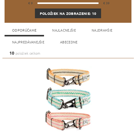
€
9
€
39
POLOŽIEK NA ZOBRAZENIE:
10
ODPORÚČAME
NAJLACNEJŠIE
NAJDRAHŠIE
NAJPREDÁVANEJŠIE
ABECEDNE
10
položiek celkom