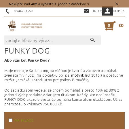
Nakúpte nad 40€ a vyberte si jeden z darčekov :)
0944203550
INFO@PAWSHOP.SK
0
€0
FUNKY DOG
Ako vznikol Funky Dog?
Moje meno je Katka a mojou vášňou je tvoriť a zároveň pomáhať
zvieratám v núdzi. Na počiatku bol psí
motýlik
(júl 2015!) a postupne
rozširujem škálu produktov pre psíkov či mačičky.
Od začiatku som vedela, že chcem pomáhať a preto 10% až 30% z
jednotlivých produktov darujem útulkom. Každý, kto nosí značku
FUNKY DOG ukazuje svetu, že pomáha kamarátom útulkáčom. Už sa
prerozdelilo krásnych 750 000 Kč.
NA SKLADE