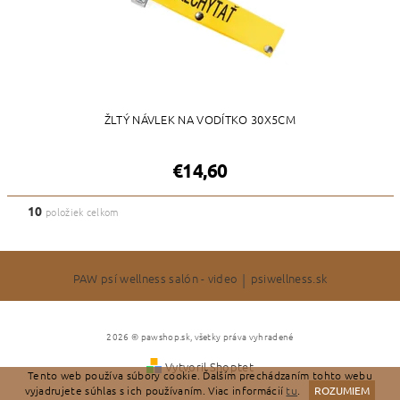
ŽLTÝ NÁVLEK NA VODÍTKO 30X5CM
€14,60
10
položiek celkom
PAW psí wellness salón - video
|
psiwellness.sk
2026 © pawshop.sk, všetky práva vyhradené
Vytvoril Shoptet
Tento web používa súbory cookie. Ďalším prechádzaním tohto webu
vyjadrujete súhlas s ich používaním. Viac informácií
tu
.
ROZUMIEM