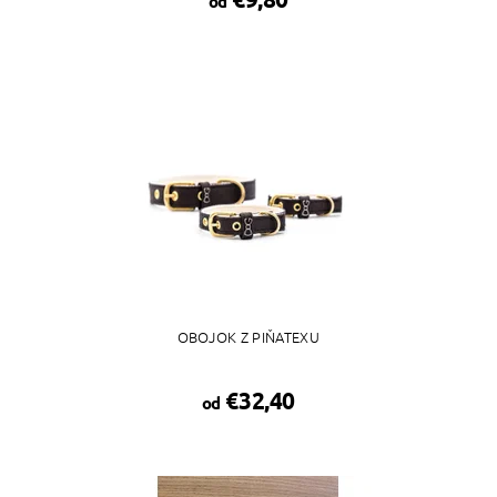
od
OBOJOK Z PIŇATEXU
€32,40
od