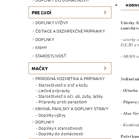
HODNO
PRE ĽUDÍ
DOPLNKY VÝŽIVY
Utierky AR
zanechávaj
ČISTIACE A DEZINFEKČNÉ PRÍPRAVKY
DOPLNKY
- utierky 
D,E,B5 a 
KNIHY
STAROSTLIVOSŤ
- ARAVA ut
MAČKY
PRÍRODNÁ KOZMETIKA A PRÍPRAVKY
Jedinečna
Starostlivosť o srsť a kožu
Liečivé prípravky
-
Očiarka
Starostlivosť o oči, uši, zuby, labky
Prípravky proti parazitom
-
Púpava
(
KRMIVÁ, PAMLSKY A DOPLNKY STRAVY
-
Aloe Ve
Doplnky výživy
DOPLNKY
- Kombiná
Doplnky k starostlivosti
Doplnky do domácnosti
Počet kus