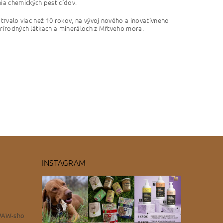
ia chemických pesticídov.
 trvalo viac než 10 rokov, na vývoj nového a inovatívneho
 prírodných látkach a mineráloch z Mŕtveho mora.
INSTAGRAM
PAW-sho