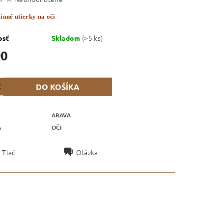
inné utierky na oči
(>5 ks)
osť
Skladom
90
ARAVA
OČI
A
Tlač
Otázka