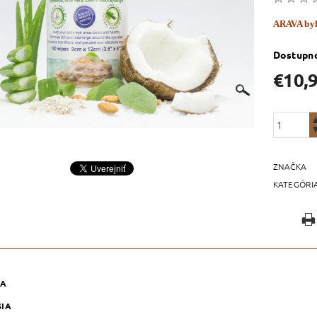
ARAVA byl
Dostupn
€10,
ZNAČKA
KATEGÓRI
KA
SIA