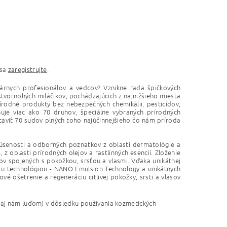
 sa
zaregistrujte
.
nárnych profesionálov a vedcov? Vznikne rada špičkových
tvornohých miláčikov, pochádzajúcich z najnižšieho miesta
rírodné produkty bez nebezpečných chemikálii, pesticídov,
nuje viac ako 70 druhov, špeciálne vybraných prírodných
dstaviť 70 sudov plných toho najúčinnejšieho čo nám príroda
kúsenosti a odborných poznatkov z oblasti dermatológie a
 z oblasti prírodných olejov a rastlinných esencií. Zloženie
mov spojených s pokožkou, srsťou a vlasmi. Vďaka unikátnej
kou technológiou - NANO Emulsion Technology a unikátnych
vé ošetrenie a regeneráciu citlivej pokožky, srsti a vlasov
o aj nám ľuďom) v dôsledku používania kozmetických