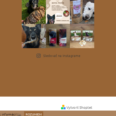
Sledovať na Instagrame
Vytvoril Shoptet
c informácií
tu
.
ROZUMIEM