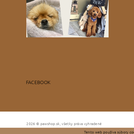
FACEBOOK
2026 © pawshop.sk, všetky práva vyhradené
Tento web používa súbory coo