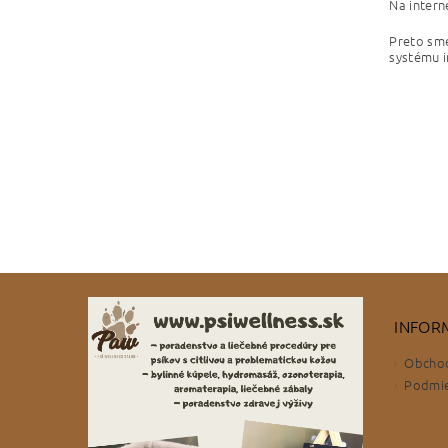
Na intern
Preto sme
systému i
INFOR
Obcho
Podmie