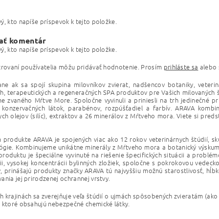
ý, kto napíše príspevok k tejto položke.
ať komentár
ý, kto napíše príspevok k tejto položke.
trovaní používatelia môžu pridávať hodnotenie. Prosím
prihláste sa
alebo
ne ak sa spojí skupina milovníkov zvierat, nadšencov botaniky, veteri
h, terapeutických a regeneračných SPA produktov pre Vašich milovaných š
e zvaného Mŕtve More. Spoločne vyvinuli a priniesli na trh jedinečné p
h konzervačných látok, parabénov, rozpúšťadiel a farbív. ARAVA kombi
ych olejov (silíc), extraktov a 26 minerálov z Mŕtveho mora. Viete si pre
produkte ARAVA je spojených viac ako 12 rokov veterinárnych štúdií, s
ógie. Kombinujeme unikátne minerály z Mŕtveho mora
a botanický výskum,
roduktu je špeciálne vyvinuté na riešenie špecifických situácii a problé
i, vysokej koncentrácii bylinných zložiek, spoločne s pokrokovou vedec
, prinášajú produkty značky ARAVA tú najvyššiu možnú starostlivosť, hĺbko
ania jej prirodzenej ochrannej vrstvy.
 krajinách sa zverejňuje veľa štúdií o ujmách spôsobených zvieratám (ak
 ktoré obsahujú nebezpečné chemické látky.