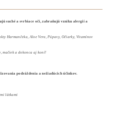
́ suché a svrbiace oči, zabraňujú vzniku alergií a
trakty Harmančeka, Aloe Vera, Púpavy, Očiarky, Vitamínov
v, mačiek a dokonca aj koní!
zovania podráždenia a nežiadúcich účinkov.
́mi látkami