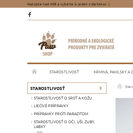
Nakúpte nad 40€ a vyberte si jeden z darčekov :)
STAROSTLIVOSŤ
KRMIVÁ, PAMLSKY A
Staro
PORADENSTVO
OBCHODNÉ PODMIENKY
STAROSTLIVOSŤ
STAROSTLIVOSŤ O SRSŤ A KOŽU
LIEČIVÉ PRÍPRAVKY
PRÍPRAVKY PROTI PARAZITOM
STAROSTLIVOSŤ O OČI, UŠI, ZUBY,
LABKY
Oči