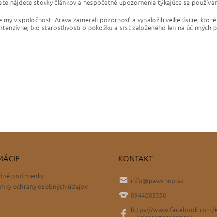
ete nájdete stovky článkov a nespočetné upozornenia týkajúce sa používan
 my v spoločnosti Arava zamerali pozornosť a vynaložili veľké úsilie, ktoré
ntenzívnej bio starostlivosti o pokožku a srsť založeného len na účinných
MÁCIE
KONTAKT
dné podmienky
info
@
pawshop.sk
nky ochrany osobných údajov
0944203550
https://www.facebook.com/