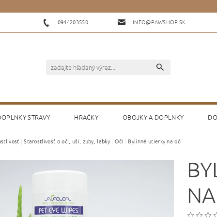
0944203550
INFO@PAWSHOP.SK
 DOPLNKY STRAVY
HRAČKY
OBOJKY A DOPLNKY
DO
stlivosť
Starostlivosť o oči, uši, zuby, labky
Oči
Bylinné utierky na oči
KONTAKTY
HODNOTENIE OBCHODU
BY
NA