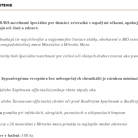
TENIE
AVA navrhnuté špeciálne pre domáce zvieratká s ospalými očkami, upokojuju
ú oči čisté a zdravé.
obsahujú tie najcitlivejšie a najjemnejšie čistiace zložky, obohatené o BIO ex
nenapodobiteľnej zmesi Minerálov z Mŕtveho Mora
ierky boli špeciálne navrhnuté pre citlivé oči rôznych druhov zvierat ako pso
́ hypoalergénna receptúra bez nebezpečných chemikálii je zárukou minimali
(alebo Euphrasia officinalis) znižuje rôzne zápaly oka
 alebo Taraxacum officinale) chráni oči pred škodlivými kyselinami a škodlivy
ra
pomáha pri infekciách, alergiách, parazitoch a uštipnutiach hmyzom
cia s 26 minerálmi z Mŕtveho mora prináša to najlepšie možné ošetrenie
ov v balení:
100 ks