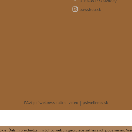
p-104351757669006/
pawshop.sk
PAW psí wellness salón - video
|
psiwellness.sk
kie. Ďalším prechádzaním tohto webu vyjadrujete súhlas s ich používaním. Via