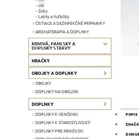
Uši
Zuby
Labky a ňufáčiky
ČISTIACE A DEZINFEKČNÉ PRÍPRAVKY
AROMATERAPIA A DOPLNKY
KRMIVÁ, PAMLSKY A
DOPLNKY STRAVY
HRAČKY
OBOJKY A DOPLNKY
OBOJKY
DOPLNKY NA OBOJOK
DOPLNKY
DOPLNKY K VENČENIU
POPIS
DOPLNKY K STAROSTLIVOSTI
ZNAČ
DOPLNKY PRE PÁNIČKOV
DISKU
DOPLNKY DO DOMÁCNOSTI