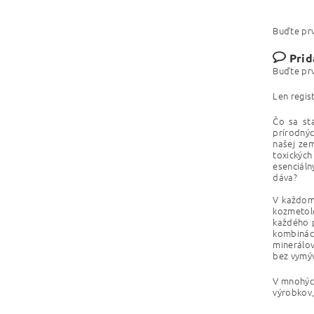
Buďte prv
Prid
Buďte prv
Len regis
Čo sa sta
prírodnýc
našej zem
toxickýc
esenciáln
dáva?
V každom 
kozmetol
každého p
kombináci
minerálov
bez vymýv
V mnohých
výrobkov,