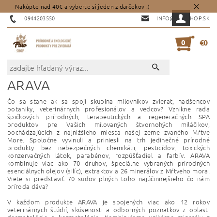
Nakúpte nad 40€ a vyberte si jeden z darčekov :)
0944203550
INFO@PAWSHOP.SK
0
€0
ARAVA
Čo sa stane ak sa spojí skupina milovníkov zvierat, nadšencov
botaniky, veterinárnych profesionálov a vedcov? Vznikne rada
špičkových prírodných, terapeutických a regeneračných SPA
produktov pre Vašich milovaných štvornohých miláčikov,
pochádzajúcich z najnižšieho miesta našej zeme zvaného Mŕtve
More. Spoločne vyvinuli a priniesli na trh jedinečné prírodné
produkty bez nebezpečných chemikálii, pesticídov, toxických
konzervačných látok, parabénov, rozpúšťadiel a farbív. ARAVA
kombinuje viac ako 70 druhov, špeciálne vybraných prírodných
esenciálnych olejov (silíc), extraktov a 26 minerálov z Mŕtveho mora.
Viete si predstaviť 70 sudov plných toho najúčinnejšieho čo nám
príroda dáva?
V každom produkte ARAVA je spojených viac ako 12 rokov
veterinárnych štúdií, skúsenosti a odborných poznatkov z oblasti