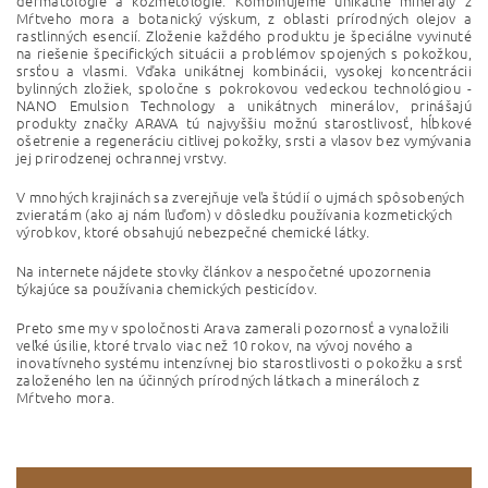
dermatológie a kozmetológie. Kombinujeme unikátne minerály z
Mŕtveho mora
a botanický výskum, z oblasti prírodných olejov a
rastlinných esencií. Zloženie každého produktu je špeciálne vyvinuté
na riešenie špecifických situácii a problémov spojených s pokožkou,
srsťou a vlasmi. Vďaka unikátnej kombinácii, vysokej koncentrácii
bylinných zložiek, spoločne s pokrokovou vedeckou technológiou -
NANO Emulsion Technology a unikátnych minerálov, prinášajú
produkty značky ARAVA tú najvyššiu možnú starostlivosť, hĺbkové
ošetrenie a regeneráciu citlivej pokožky, srsti a vlasov bez vymývania
jej prirodzenej ochrannej vrstvy.
V mnohých krajinách sa zverejňuje veľa štúdií o ujmách spôsobených
zvieratám (ako aj nám ľuďom) v dôsledku používania kozmetických
výrobkov, ktoré obsahujú nebezpečné chemické látky.
Na internete nájdete stovky článkov a nespočetné upozornenia
týkajúce sa používania chemických pesticídov.
Preto sme my v spoločnosti Arava zamerali pozornosť a vynaložili
veľké úsilie, ktoré trvalo viac než 10 rokov, na vývoj nového a
inovatívneho systému intenzívnej bio starostlivosti o pokožku a srsť
založeného len na účinných prírodných látkach a mineráloch z
Mŕtveho mora.