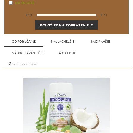
NA SKLADE
€
10
€
11
POLOŽIEK NA ZOBRAZENIE:
2
ODPORÚČAME
NAJLACNEJŠIE
NAJDRAHŠIE
NAJPREDÁVANEJŠIE
ABECEDNE
2
položiek celkom