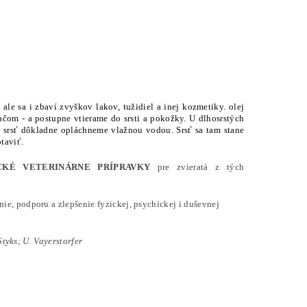
le sa i zbaví zvyškov lakov, tužidiel a inej kozmetiky. olej
čom - a postupne vtierame do srsti a pokožky. U dlhosrstých
m srsť dôkladne opláchneme vlažnou vodou. Srsť sa tam stane
taviť.
CKÉ VETERINÁRNE PRÍPRAVKY
pre zvieratá z tých
e, podporu a zlepšenie fyzickej, psychickej i duševnej
Styks; U. Vayerstorfer