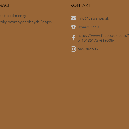
MÁCIE
KONTAKT
dné podmienky
info
@
pawshop.sk
nky ochrany osobných údajov
0944203550
https://www.facebook.com/
p-104351757669006/
pawshop.sk