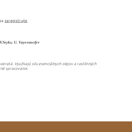
 sa
zaregistrujte
.
V.Styks; U. Vayerstorfer
vieratá.
Využívajú silu esenciálnych olejov a rastlinných
rné spracovanie.