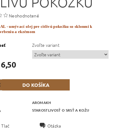
TLIVÚ POKOŽKU
Neohodnotené
 - umývací olej pre citlivú pokožku so sklonmi k
svrbeniu a ekzémom
Zvoľte variant
osť
16,50
AROMAKH
STAROSTLIVOSŤ O SRSŤ A KOŽU
A
Tlač
Otázka