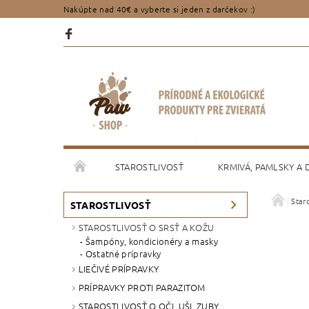
Nakúpte nad 40€ a vyberte si jeden z darčekov :)
STAROSTLIVOSŤ
KRMIVÁ, PAMLSKY A
Staro
PORADENSTVO
OBCHODNÉ PODMIENKY
STAROSTLIVOSŤ
STAROSTLIVOSŤ O SRSŤ A KOŽU
Šampóny, kondicionéry a masky
Ostatné prípravky
LIEČIVÉ PRÍPRAVKY
PRÍPRAVKY PROTI PARAZITOM
STAROSTLIVOSŤ O OČI, UŠI, ZUBY,