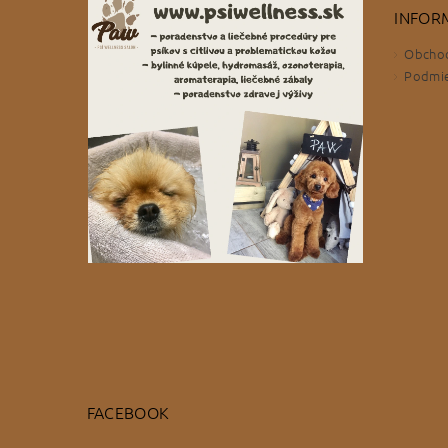
INFOR
Obcho
Podmie
FACEBOOK