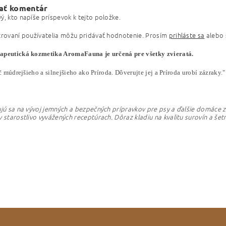
ať komentár
ý, kto napíše príspevok k tejto položke.
trovaní používatelia môžu pridávať hodnotenie. Prosím
prihláste sa
alebo
peutická kozmetika AromaFauna je určená pre všetky zvieratá.
ič múdrejšieho a silnejšieho ako Príroda. Dôverujte jej a Príroda urobí zázraky."
ujú sa na vývoj jemných a bezpečných prípravkov pre psy a ďalšie domáce z
v starostlivo vyvážených receptúrach. Dôraz kladiu na kvalitu surovín a šet