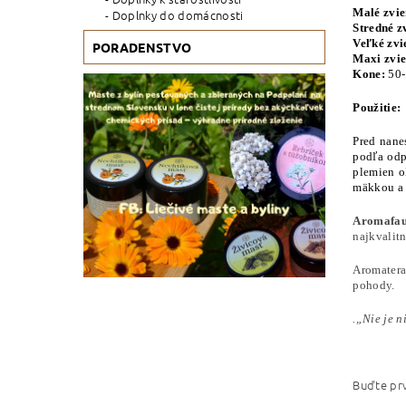
Malé zvi
Doplnky do domácnosti
Stredné z
Veľké zvi
PORADENSTVO
Maxi zvi
Kone:
50-
Použitie:
Pred nane
podľa odp
plemien o
mäkkou a 
Aromaf
najkvalitn
Aromatera
pohody.
.„Nie je n
Buďte prv