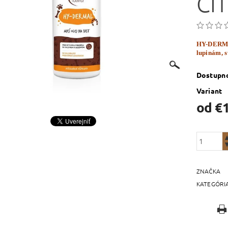
CI
HY-DERMAL
lupinám, 
Dostupn
Variant
od €
ZNAČKA
KATEGÓRI