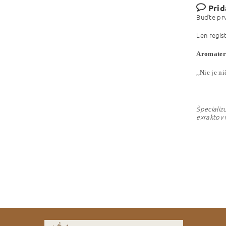
Prid
Buďte prv
Len regis
Aromatera
,,Nie je n
Špecial
iz
exraktov 