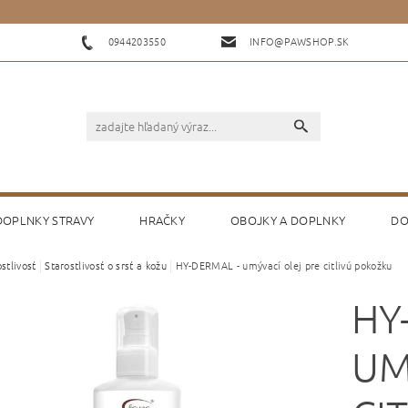
0944203550
INFO@PAWSHOP.SK
 DOPLNKY STRAVY
HRAČKY
OBOJKY A DOPLNKY
DO
stlivosť
Starostlivosť o srsť a kožu
HY-DERMAL - umývací olej pre citlivú pokožku
KONTAKTY
HODNOTENIE OBCHODU
HY
UM