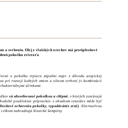
ám a svrbeniu. O
lej z vlašských orechov má protiplesňové
ždenú pokožku zvieraťa
.
ivosti o pokožku trpiacu zápalmi napr. z dôvodu atopickej
dou pri rozvoji kožných zmien a silnom svrbení (v kombinácii
tibakteriálnymi účinkami.
iedkov
sú absorbované pokožkou a chlpmi
, v ktorých zostávajú
hodobé používánie prípravkov s obsahom tenzidov môže byť
liesňové ochorenia pokožky, vypadávánie srsti)
. Alternatívou
ré celkom nahradzujú klasické šampóny.