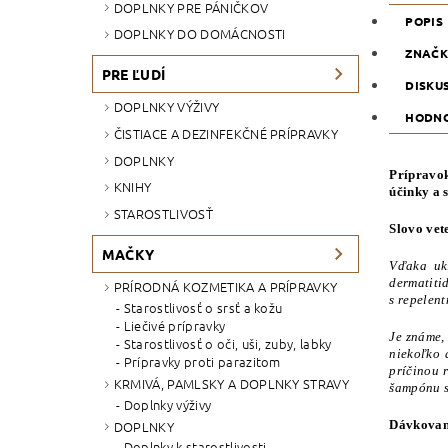
DOPLNKY PRE PÁNIČKOV
POPIS
DOPLNKY DO DOMÁCNOSTI
ZNAČ
PRE ĽUDÍ
DISKU
DOPLNKY VÝŽIVY
HODNO
ČISTIACE A DEZINFEKČNÉ PRÍPRAVKY
DOPLNKY
Prípravok
KNIHY
účinky a 
STAROSTLIVOSŤ
Slovo vet
MAČKY
Vďaka ukl
dermatiti
PRÍRODNÁ KOZMETIKA A PRÍPRAVKY
s repelen
Starostlivosť o srsť a kožu
Liečivé prípravky
Je známe,
Starostlivosť o oči, uši, zuby, labky
niekoľko 
Prípravky proti parazitom
príčinou 
KRMIVÁ, PAMLSKY A DOPLNKY STRAVY
šampónu s
Doplnky výživy
DOPLNKY
Dávkovan
Doplnky k starostlivosti