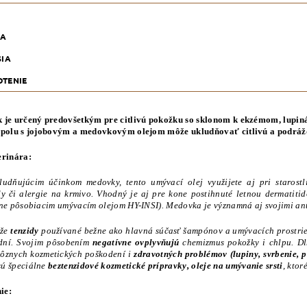
KA
SIA
TENIE
 je určený predovšetkým pre citlivú pokožku so sklonom k ekzémom, lupin
spolu s jojobovým a medovkovým olejom môže ukludňovať citlivú a podrá
erinára:
udňujúcim účinkom medovky, tento umývací olej využijete aj pri starostl
dy či alergie na krmivo. Vhodný je aj pre kone postihnuté letnou dermatiti
tne pôsobiacim umývacím olejom HY-INSI). Medovka je významná aj svojimi an
 že
tenzidy
používané bežne ako hlavná súčasť šampónov a umývacích prostr
dní. Svojim pôsobením
negatívne ovplyvňujú
chemizmus pokožky i chlpu. Dl
rôznych kozmetických poškodení i
zdravotných problémov (lupiny, svrbenie, p
ú špeciálne
beztenzidové kozmetické prípravky, oleje na umývanie srsti
, kto
ie: