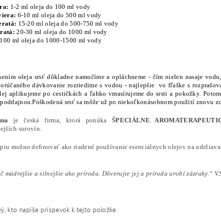
era:
1-2 ml oleja do 100 ml vody
viera:
6-10 ml oleja do 500 ml vody
eratá:
15-20 ml oleja do 500-750 ml vody
eratá:
20-30 ml oleja do 1000 ml vody
100 ml oleja do 1000-1500 ml vody
sením oleja srsť dôkladne namočíme a opláchneme - čím nielen nasaje vodu, a
orúčaného dávkovanie rozriedime s vodou - najlepšie vo fľaške s rozprašova
lej aplikujeme po cestičkách a ľahko vmasírujeme do srsti a pokožky. Poto
poddajnou.Poškodená srsť sa môže už po niekoľkonásobnom použití znovu zo
auna
je česká firma, ktorá ponúka
ŠPECIÁLNE AROMATERAPEUTI
ejších surovín.
piu možno definovať ako riadené používanie esenciálnych olejov na udržiavani
ič múdrejšie a silnejšie ako príroda. Dôverujte jej a príroda urobí zázraky.“
V.
ý, kto napíše príspevok k tejto položke.